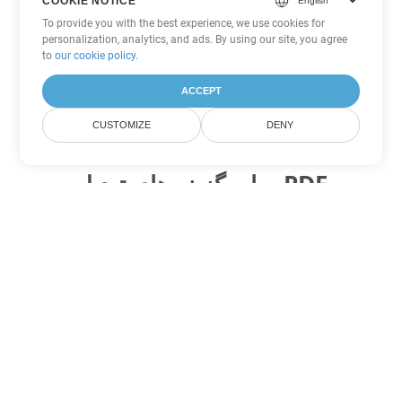
COOKIE NOTICE
To provide you with the best experience, we use cookies for
personalization, analytics, and ads. By using our site, you agree
to
our cookie policy
.
ACCEPT
CUSTOMIZE
DENY
سایر گزینه های تبدیل PDF
WEB را به DOC تبدیل کنید
DOC:
Microsoft Word Binary Format
WEB را به DOT تبدیل کنید
DOT:
Microsoft Word Template Files
WEB را به DOCX تبدیل کنید
DOCX:
Office 2007+ Word Document