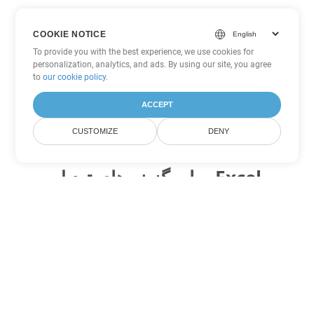
COOKIE NOTICE
To provide you with the best experience, we use cookies for
personalization, analytics, and ads. By using our site, you agree
to
our cookie policy
.
ACCEPT
CUSTOMIZE
DENY
سایر گزینه های تبدیل Excel
XLSB را به DOC تبدیل کنید
DOC:
Microsoft Word Binary Format
XLSB را به DOT تبدیل کنید
DOT:
Microsoft Word Template Files