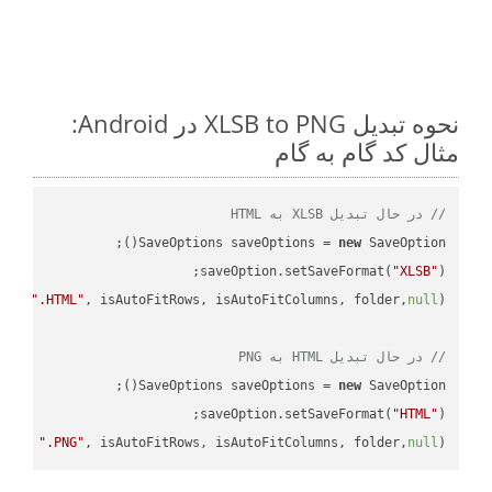
نحوه تبدیل XLSB to PNG در Android:
مثال کد گام به گام
// در حال تبدیل XLSB به HTML
SaveOptions saveOptions = 
new
saveOption.setSaveFormat(
"XLSB"
e + 
".HTML"
, isAutoFitRows, isAutoFitColumns, folder,
null
// در حال تبدیل HTML به PNG
SaveOptions saveOptions = 
new
saveOption.setSaveFormat(
"HTML"
me + 
".PNG"
, isAutoFitRows, isAutoFitColumns, folder,
null
);
