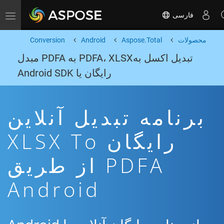
فارسی
Toggle navigation
محصولات
Aspose.Total
Android
Conversion
تبدیل اکسل بهPDFA، XLSX به PDFA مبدل
رایگان یا Android SDK
برنامه تبدیل آنلاین
رایگان XLSX To
PDFA از طریق
Android