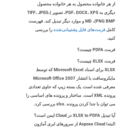
از هر خانواده محصول به هر خانواده محصول
دیگری به PDF، DOCX، XPS، تصویر (TIFF، JPEG،
PNG BMP)، MD و موارد دیگر تبدیل کند. فهرست
کامل
فرمت‌های فایل پشتیبانی‌شده
را بررسی
کنید.
فرمت PDFA چیست؟
فرمت XLSX چیست؟
XLSX برای اسناد Microsoft Excel که توسط
مایکروسافت با انتشار Microsoft Office 2007
معرفی شده است. یک بسته زیپ که حاوی تعدادی
پرونده XML است. ساختار و پرونده های اساسی را
می توان با جدا کردن پرونده .xlsx بررسی کرد.
آیا تبدیل XLSX to PDFA در Cloud ایمن است؟
البته! Aspose Cloud از سرورهای ابری آمازون