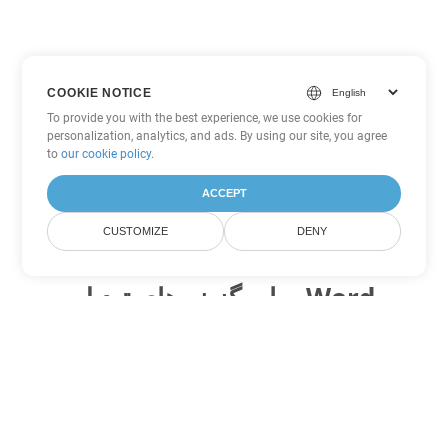
COOKIE NOTICE
To provide you with the best experience, we use cookies for
personalization, analytics, and ads. By using our site, you agree
to
our cookie policy
.
ACCEPT
CUSTOMIZE
DENY
سایر گزینه های تبدیل Word
CHM را به DOC تبدیل کنید
DOC:
Microsoft Word Binary Format
CHM را به DOT تبدیل کنید