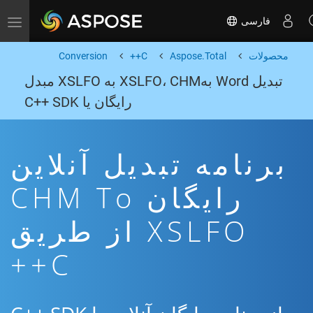
فارسی
Toggle navigation
محصولات
Aspose.Total
C++
Conversion
تبدیل Word بهXSLFO، CHM به XSLFO مبدل
رایگان یا C++ SDK
برنامه تبدیل آنلاین
رایگان CHM To
XSLFO از طریق
C++