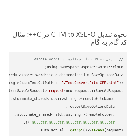
نحوه تبدیل CHM to XSLFO در C++: مثال
کد گام به گام
// تبدیل به CHM با استفاده از Aspose.Words
using
namespace
 aspose::words::cloud;

wstring >(baseTestOutPath + 
L"/TestConvertFile_CPP.html"
));

quests::SaveAsRequest> 
request
(
new
;

 ))
nullptr
,
nullptr
,
nullptr
,
nullptr
,
nullptr
auto
 actual = 
getApi
()->
saveAs