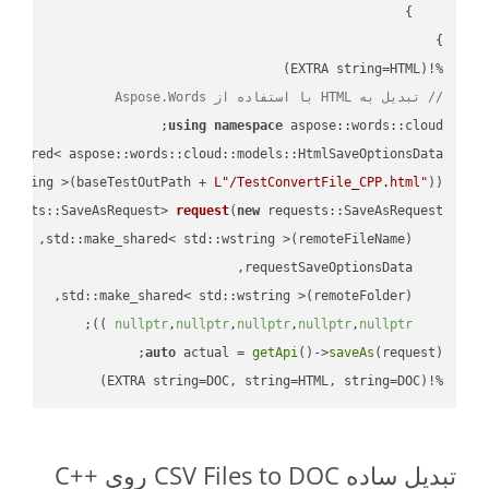
%!(EXTRA string=HTML)

// تبدیل به HTML با استفاده از Aspose.Words
using
namespace
 aspose::words::cloud;

wstring >(baseTestOutPath + 
L"/TestConvertFile_CPP.html"
));

quests::SaveAsRequest> 
request
(
new
;

 ))
nullptr
,
nullptr
,
nullptr
,
nullptr
,
nullptr
auto
 actual = 
getApi
()->
saveAs
%!(EXTRA string=DOC, string=HTML, string=DOC)
تبدیل ساده CSV Files to DOC روی C++