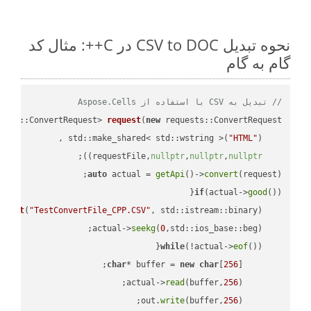
نحوه تبدیل CSV to DOC در C++: مثال کد
گام به گام
// تبدیل به CSV با استفاده از Aspose.Cells
ests::ConvertRequest> 
request
(
new
"HTML"
    std::make_shared< std::wstring >(
;

))
nullptr
,
nullptr
,
nullptr
    requestFile,
auto
 actual = 
getApi
()->
convert
(request);

if
(actual->
good
m 
out
(
"TestConvertFile_CPP.CSV"
, std::istream::binary)
seekg
(
0
    actual->
while
(!actual->
eof
char
* buffer = 
new
char
[
256
read
(buffer,
256
        actual->
write
(buffer,
256
        out.