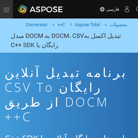
فارسی
Toggle navigation
محصولات
Aspose.Total
C++
Conversion
تبدیل اکسل بهDOCM، CSV به DOCM مبدل
رایگان یا C++ SDK
برنامه تبدیل آنلاین
رایگان CSV To
DOCM از طریق
C++