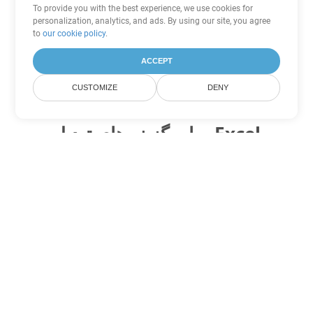
To provide you with the best experience, we use cookies for
personalization, analytics, and ads. By using our site, you agree
to
our cookie policy
.
ACCEPT
CUSTOMIZE
DENY
سایر گزینه های تبدیل Excel
CSV را به DOC تبدیل کنید
DOC:
Microsoft Word Binary Format
CSV را به DOT تبدیل کنید
DOT:
Microsoft Word Template Files
CSV را به DOCX تبدیل کنید
DOCX:
Office 2007+ Word Document