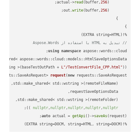
read
(buffer,
256
        actual->
write
(buffer,
256
        out.
%!(EXTRA string=HTML)

// تبدیل به HTML با استفاده از Aspose.Words
using
namespace
 aspose::words::cloud;

wstring >(baseTestOutPath + 
L"/TestConvertFile_CPP.html"
));

quests::SaveAsRequest> 
request
(
new
;

 ))
nullptr
,
nullptr
,
nullptr
,
nullptr
,
nullptr
auto
 actual = 
getApi
()->
saveAs
%!(EXTRA string=DOCM, string=HTML, string=DOCM)