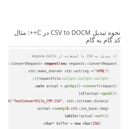
نحوه تبدیل CSV to DOCM در C++: مثال
کد گام به گام
// تبدیل به CSV با استفاده از Aspose.Cells
ests::ConvertRequest> 
request
(
new
"HTML"
    std::make_shared< std::wstring >(
;

))
nullptr
,
nullptr
,
nullptr
    requestFile,
auto
 actual = 
getApi
()->
convert
(request);

if
(actual->
good
m 
out
(
"TestConvertFile_CPP.CSV"
, std::istream::binary)
seekg
(
0
    actual->
while
(!actual->
eof
char
* buffer = 
new
char
[
256