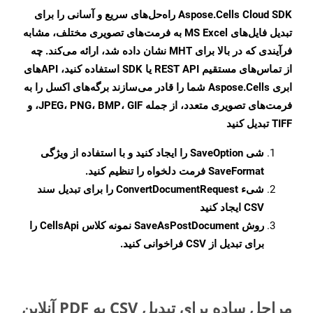
Aspose.Cells Cloud SDK راه‌حل‌های سریع و آسانی را برای
تبدیل فایل‌های MS Excel به فرمت‌های تصویری مختلف، مشابه
فرآیندی که در بالا برای MHT نشان داده شد، ارائه می‌کند. چه
از تماس‌های مستقیم REST API یا SDK استفاده کنید، APIهای
ابری Aspose.Cells شما را قادر می‌سازند برگه‌های اکسل را به
فرمت‌های تصویری متعدد، از جمله JPEG، PNG، BMP، GIF، و
TIFF تبدیل کنید
شی
SaveOption
را ایجاد کنید و با استفاده از ویژگی
SaveFormat
فرمت دلخواه را تنظیم کنید.
شیء
ConvertDocumentRequest
را برای تبدیل سند
CSV ایجاد کنید
روش
SaveAsPostDocument
نمونه کلاس CellsApi را
برای تبدیل از CSV فراخوانی کنید.
مراحل ساده برای تبدیل CSV به PDF آنلاین