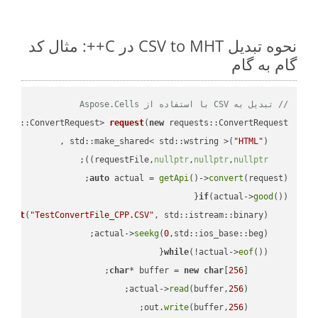
نحوه تبدیل CSV to MHT در C++: مثال کد
گام به گام
// تبدیل به CSV با استفاده از Aspose.Cells
ests::ConvertRequest> 
request
(
new
"HTML"
    std::make_shared< std::wstring >(
;

))
nullptr
,
nullptr
,
nullptr
    requestFile,
auto
 actual = 
getApi
()->
convert
(request);

if
(actual->
good
m 
out
(
"TestConvertFile_CPP.CSV"
, std::istream::binary)
seekg
(
0
    actual->
while
(!actual->
eof
char
* buffer = 
new
char
[
256
read
(buffer,
256
        actual->
write
(buffer,
256
        out.