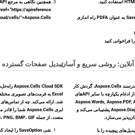
همچنین نگاهی به مرجع API مبتنی بر Swagger برای
href=“https://apireference بیندازید. برای اطلاعات بیشتر دربار
را از CellsAPI با SaveFormat به عنوان PDFA راه اندازی
.aspose.cloud/cells/">Aspose.Cells ر
ا فراخوانی کنید
تبدیل صفحات گسترده MS Excel از CSV به فرمت‌های تصویری - راهنمای گام به گام
با تبدیل فایل‌های CSV به HTML با استفاده از API قدرتمند Aspose.Cells، گردش کار
تبدیل اسناد خود را بهبود بخشید. این راهکار قدرتمند از ادغام یکپارچه با سایر APIهای
Aspose.Words, Aspose.PDF, Aspose.Ema,
Aspose.Diagram, Aspose.Tasks, Aspose.3D, Aspose.HTML پشتیبانی می‌کند و
ابری Aspose.Cells 
ن‌پذیر می‌سازد.
متعدد، از جمله JPEG، PNG، BMP، GIF، و TIFF تبدیل کنید
شی
SaveOption
را ایجاد کن
و تبدیل‌های پیچیده را با