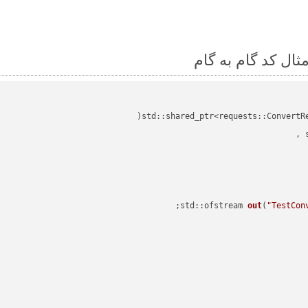
std::shared_ptr<requests::ConvertR
std::ofstream 
out
(
"TestCon