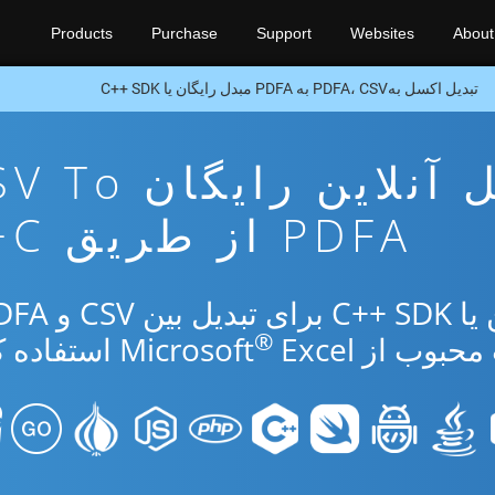
Products
Purchase
Support
Websites
About
تبدیل اکسل بهPDFA، CSV به PDFA مبدل رایگان یا C++ SDK
برنامه تبدیل آنلاین رایگ
PDFA از طریق C++
®
از Microsoft
Excel استفاده کنید.