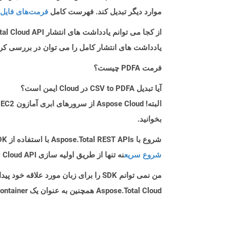
موارد دیگر تبدیل کند. فهرست کامل
فرمت‌های فایل 
از کجا می توانم یادداشت های انتشار Aspose.Total Cloud API را برای C++ پیدا کنم؟
یادداشت های انتشار کامل را می توان در بررسی کر
فرمت PDFA چیست؟
آیا تبدیل CSV to PDFA در Cloud ایمن است؟
بخوانید.
شروع با Aspose.Total REST APIs با استفاده از C++ SDK: راهنمای مبتدی
شروع سریع
نه تنها از طریق اولیه سازی Aspose.Total Cloud API راهنمایی می کند، بلکه به نصب کتابخانه های مورد نیاز نیز کمک می کند.
من نمی توانم SDK را برای زبان مورد علاقه خود پیدا کنم. باید چکار کنم؟
Aspose.Total Cloud همچنین به عنوان یک Docker Container در دسترس است. در صورتی که SDK مورد نیاز شما هنوز در دسترس نیست، از آن با cURL استفاده کنید.