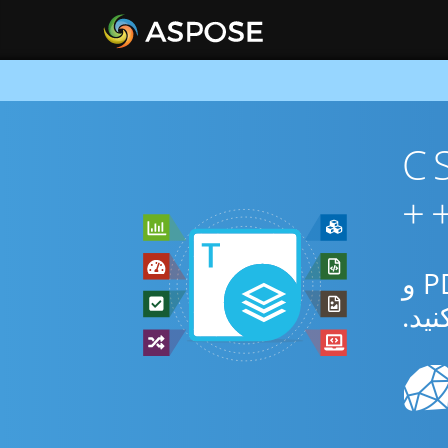
ان CSV To
از برنامه رایگان آنلاین یا C++ SDK برای تبدیل بین CSV و PDFA و