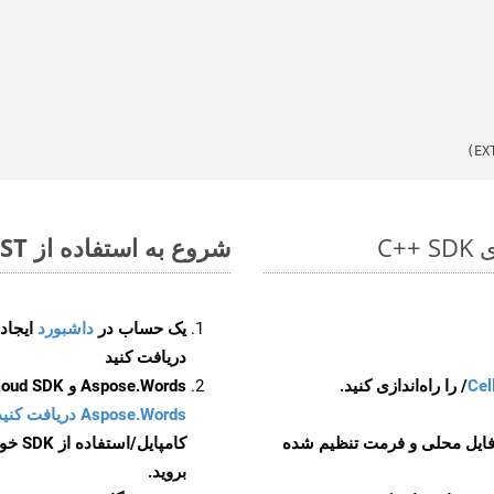
شروع به استفاده از Aspose.Total REST برای CSV to PDFA کنید
یک حساب در
داشبورد
دریافت کنید
Cel
Aspose.Words و Aspose.Cells Cloud SDK برای کد منبع C++ را از
Aspose.Words دریافت کنید مخازن GitHub
 فایل محلی و فرمت تنظیم شده
کامپایل/استفاده از SDK خودتان یا برای گزینه های دانلود جایگزین به
بروید.