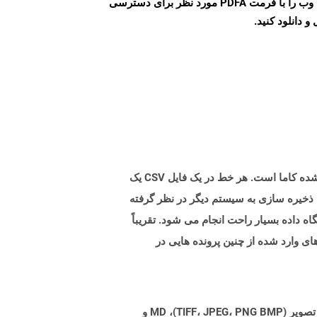
می توانید به راحتی صفحات وب را با فرمت PDFA مورد نظر برای دسترسی
و دانلود کنید.
پرونده های با .CSV (مقادیر جدا شده کاما) پسوند فایلهای متنی ساده را نشان می دهد که حاوی سوابق داده ها با مقادیر جدا شده کاما است. هر خط در یک فایل CSV یک
 ذخیره سازی به سیستم دیگر در نظر گرفته
اه داده بسیار راحت انجام می شود. تقریباً
وانند CSV را بدون تلاش زیاد وارد کنند. داده های وارد شده از چنین پرونده هایی در
Aspose.Total Cloud می تواند فرمت های فایل را از هر خانواده محصول به هر خانواده محصول دیگری به PDF، DOCX، XPS، تصویر (TIFF، JPEG، PNG BMP)، MD و