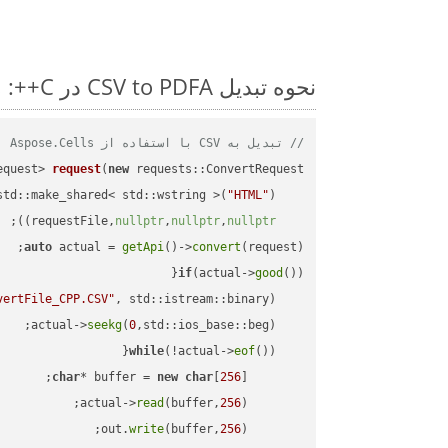
نحوه تبدیل CSV to PDFA در C++: مثال کد گام به گام
// تبدیل به CSV با استفاده از Aspose.Cells
equest> 
request
(
new
"HTML"
    std::make_shared< std::wstring >(
;

))
nullptr
,
nullptr
,
nullptr
    requestFile,
auto
 actual = 
getApi
()->
convert
(request);

if
(actual->
good
vertFile_CPP.CSV"
, std::istream::binary)
seekg
(
0
    actual->
while
(!actual->
eof
char
* buffer = 
new
char
[
256
read
(buffer,
256
        actual->
write
(buffer,
256
        out.