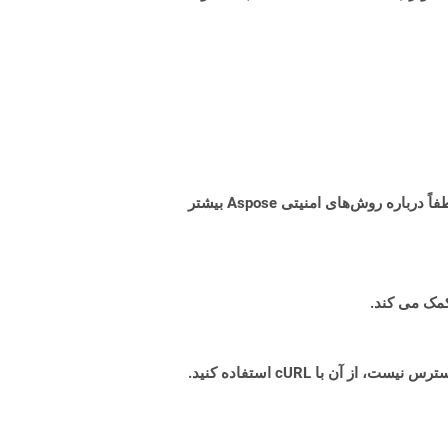
البته! Aspose Cloud از سرورهای ابری آمازون EC2 استفاده می کند که امنیت و انعطاف پذیری سرویس را تضمین می کند. لطفاً درباره روش‌های امنیتی Aspose بیشتر