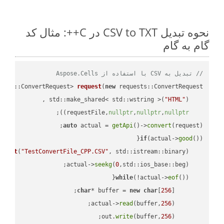
نحوه تبدیل CSV to TXT در C++: مثال کد
گام به گام
// تبدیل به CSV با استفاده از Aspose.Cells
ests::ConvertRequest> 
request
(
new
"HTML"
    std::make_shared< std::wstring >(
;

))
nullptr
,
nullptr
,
nullptr
    requestFile,
auto
 actual = 
getApi
()->
convert
(request);

if
(actual->
good
m 
out
(
"TestConvertFile_CPP.CSV"
, std::istream::binary)
seekg
(
0
    actual->
while
(!actual->
eof
char
* buffer = 
new
char
[
256
read
(buffer,
256
        actual->
write
(buffer,
256
        out.