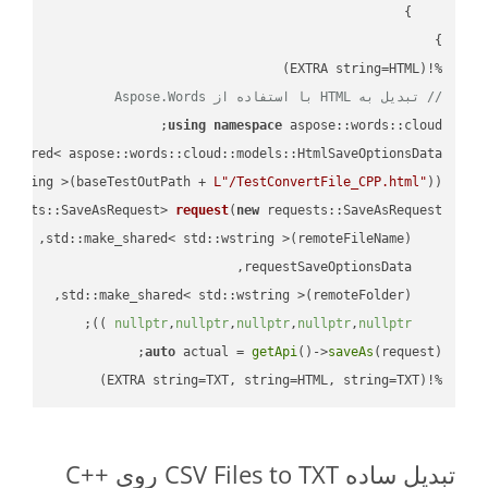
%!(EXTRA string=HTML)

// تبدیل به HTML با استفاده از Aspose.Words
using
namespace
 aspose::words::cloud;

wstring >(baseTestOutPath + 
L"/TestConvertFile_CPP.html"
));

quests::SaveAsRequest> 
request
(
new
;

 ))
nullptr
,
nullptr
,
nullptr
,
nullptr
,
nullptr
auto
 actual = 
getApi
()->
saveAs
%!(EXTRA string=TXT, string=HTML, string=TXT)
تبدیل ساده CSV Files to TXT روی C++