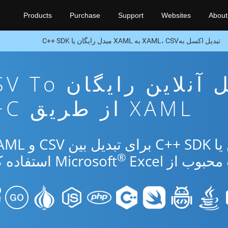
Products
Purchase
Support
Websites
About
تبدیل اکسل بهXAML، CSV به XAML مبدل رایگان یا C++ SDK
برنامه تبدیل آنلاین رایگ
XAML از طریق C++
®
از Microsoft
Excel استفاده کنید.