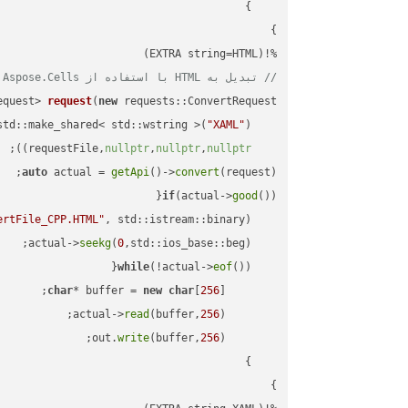
%!(EXTRA string=HTML)

// تبدیل به HTML با استفاده از Aspose.Cells
equest> 
request
(
new
"XAML"
    std::make_shared< std::wstring >(
;

))
nullptr
,
nullptr
,
nullptr
    requestFile,
auto
 actual = 
getApi
()->
convert
(request);

if
(actual->
good
ertFile_CPP.HTML"
, std::istream::binary)
seekg
(
0
    actual->
while
(!actual->
eof
char
* buffer = 
new
char
[
256
read
(buffer,
256
        actual->
write
(buffer,
256
        out.