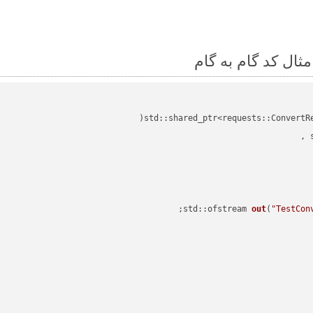
std::shared_ptr<requests::ConvertR
std::ofstream 
out
(
"TestCon