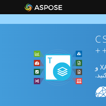
ان CSV To
از برنامه رایگان آنلاین یا C++ SDK برای تبدیل بین CSV و XAML و