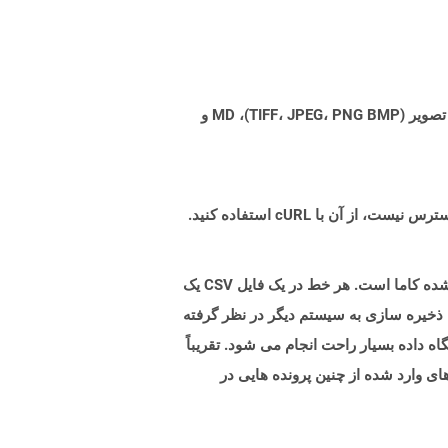
Aspose.Total Cloud می تواند فرمت های فایل را از هر خانواده محصول به هر خانواده محصول دیگری به PDF، DOCX، XPS، تصویر (TIFF، JPEG، PNG BMP)، MD و
پرونده های با .CSV (مقادیر جدا شده کاما) پسوند فایلهای متنی ساده را نشان می دهد که حاوی سوابق داده ها با مقادیر جدا شده کاما است. هر خط در یک فایل CSV یک
 ذخیره سازی به سیستم دیگر در نظر گرفته
اه داده بسیار راحت انجام می شود. تقریباً
وانند CSV را بدون تلاش زیاد وارد کنند. داده های وارد شده از چنین پرونده هایی در