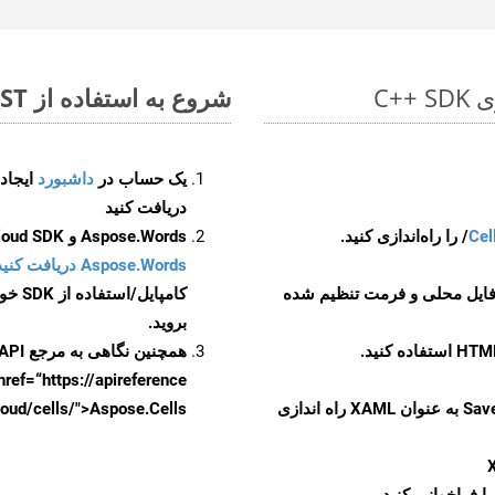
شروع به استفاده از Aspose.Total REST برای CSV to XAML کنید
یک حساب در
داشبورد
دریافت کنید
Cel
Aspose.Words و Aspose.Cells Cloud SDK برای کد منبع C++ را از
Aspose.Words دریافت کنید مخازن GitHub
 فایل محلی و فرمت تنظیم شده
کامپایل/استفاده از SDK خودتان یا برای گزینه های دانلود جایگزین به
بروید.
همچنین نگاهی به مرجع API مبتنی بر Swagger برای
href=“https://apireference بیندازید. برای اطلاعات بیشتر دربار
را از CellsAPI با SaveFormat به عنوان XAML راه اندازی
.aspose.cloud/cells/">Aspose.Cells ر
ا فراخوانی کنید