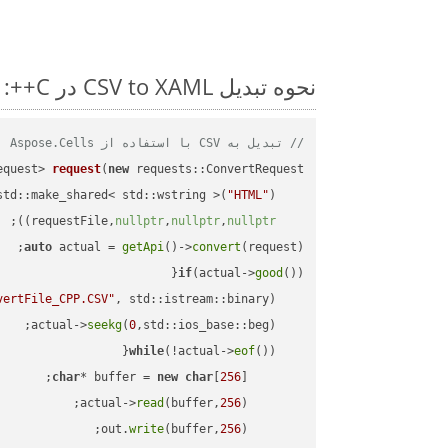
نحوه تبدیل CSV to XAML در C++: مثال کد گام به گام
// تبدیل به CSV با استفاده از Aspose.Cells
equest> 
request
(
new
"HTML"
    std::make_shared< std::wstring >(
;

))
nullptr
,
nullptr
,
nullptr
    requestFile,
auto
 actual = 
getApi
()->
convert
(request);

if
(actual->
good
vertFile_CPP.CSV"
, std::istream::binary)
seekg
(
0
    actual->
while
(!actual->
eof
char
* buffer = 
new
char
[
256
read
(buffer,
256
        actual->
write
(buffer,
256
        out.