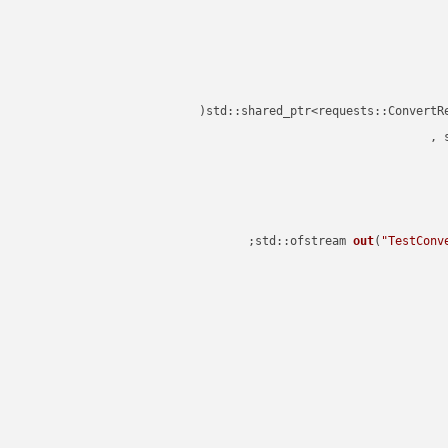
std::shared_ptr<requests::ConvertR
std::ofstream 
out
(
"TestConv