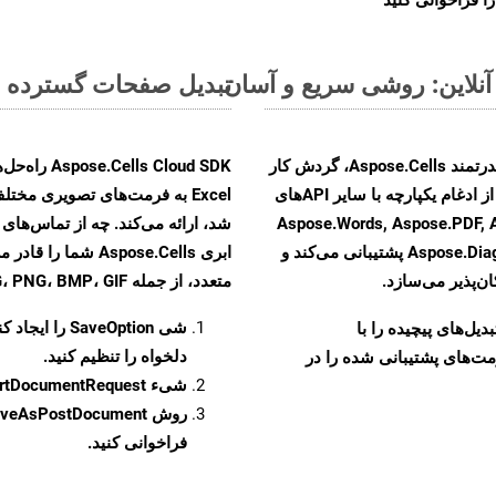
تبدیل صفحات گسترده MS Excel از CSV به فرمت‌های تصویری - راهنمای گام به گام
با تبدیل فایل‌های CSV به HTML با استفاده از API قدرتمند Aspose.Cells، گردش کار
تبدیل اسناد خود را بهبود بخشید. این راهکار قدرتمند از ادغام یکپارچه با سایر APIهای
Aspose.Words, Aspose.PDF, Aspose.Ema,
Aspose.Diagram, Aspose.Tasks, Aspose.3D, Aspose.HTML پشتیبانی می‌کند و
ابری Aspose.Cells 
ن‌پذیر می‌سازد.
متعدد، از جمله JPEG، PNG، BMP، GIF، و TIFF تبدیل کنید
شی
SaveOption
را ایجاد کن
و تبدیل‌های پیچیده را با
دلخواه را تنظیم کنید.
مت‌های پشتیبانی شده را در
شیء
rtDocumentRequest
روش
veAsPostDocument
فراخوانی کنید.