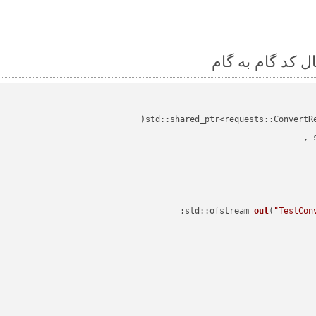
std::shared_ptr<requests::ConvertR
std::ofstream 
out
(
"TestCon