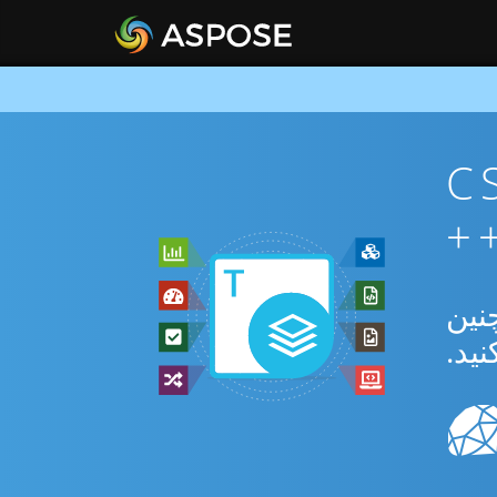
ان CSV To
بدیل بین CSV و XLT و همچنین