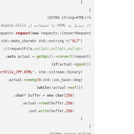
%!(EXTRA string=HTML)

// تبدیل به HTML با استفاده از Aspose.Cells
equest> 
request
(
new
"XLT"
    std::make_shared< std::wstring >(
;

))
nullptr
,
nullptr
,
nullptr
    requestFile,
auto
 actual = 
getApi
()->
convert
(request);

if
(actual->
good
ertFile_CPP.HTML"
, std::istream::binary)
seekg
(
0
    actual->
while
(!actual->
eof
char
* buffer = 
new
char
[
256
read
(buffer,
256
        actual->
write
(buffer,
256
        out.