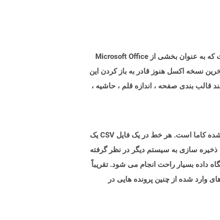
پرونده هایی با برنامه افزودنی .xlt ، پرونده های الگوی ایجاد شده با Microsoft Excel هستند که یک برنامه صفحه گسترده است که به عنوان بخشی از Microsoft Office
ن باز کردن این موارد پشتیبانی کرد. آخرین نسخه اکسل هنوز قادر به باز کردن این
د قالب بندی صفحه ، اندازه قلم ، حاشیه ،
پرونده های با .CSV (مقادیر جدا شده کاما) پسوند فایلهای متنی ساده را نشان می دهد که حاوی سوابق داده ها با مقادیر جدا شده کاما است. هر خط در یک فایل CSV یک
 ذخیره سازی به سیستم دیگر در نظر گرفته
اه داده بسیار راحت انجام می شود. تقریباً
وانند CSV را بدون تلاش زیاد وارد کنند. داده های وارد شده از چنین پرونده هایی در