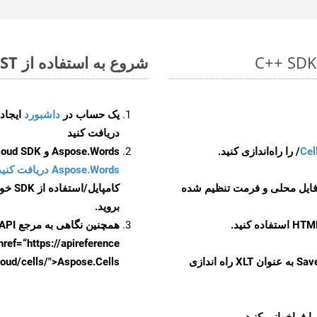
شروع به استفاده از Aspose.Total REST برای CSV to XLT کنید
یک حساب در
داشبورد
دریافت کنید
Cel
Aspose.Words و Aspose.Cells Cloud SDK برای کد منبع C++ را از
Aspose.Words دریافت کنید مخازن GitHub
 فایل محلی و فرمت تنظیم شده
کامپایل/استفاده از SDK خودتان یا برای گزینه های دانلود جایگزین به
بروید.
همچنین نگاهی به مرجع API مبتنی بر Swagger برای
href=“https://apireference بیندازید. برای اطلاعات بیشتر دربار
را از CellsAPI با SaveFormat به عنوان XLT راه اندازی
.aspose.cloud/cells/">Aspose.Cells ر
ا فراخوانی کنید