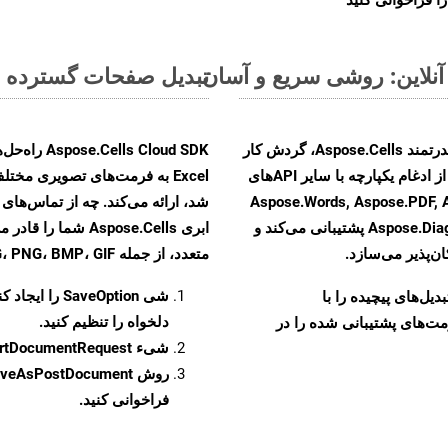
تبدیل صفحات گسترده MS Excel از CSV به فرمت‌های تصویری - راهنمای گام به گام
با تبدیل فایل‌های CSV به HTML با استفاده از API قدرتمند Aspose.Cells، گردش کار
تبدیل اسناد خود را بهبود بخشید. این راهکار قدرتمند از ادغام یکپارچه با سایر APIهای
Aspose.Words, Aspose.PDF, Aspose.Ema,
Aspose.Diagram, Aspose.Tasks, Aspose.3D, Aspose.HTML پشتیبانی می‌کند و
ابری Aspose.Cells 
ن‌پذیر می‌سازد.
متعدد، از جمله JPEG، PNG، BMP، GIF، و TIFF تبدیل کنید
شی
SaveOption
را ایجاد کن
و تبدیل‌های پیچیده را با
دلخواه را تنظیم کنید.
مت‌های پشتیبانی شده را در
شیء
rtDocumentRequest
روش
veAsPostDocument
فراخوانی کنید.