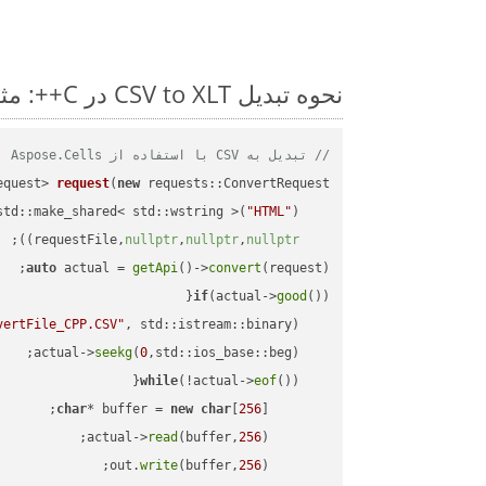
نحوه تبدیل CSV to XLT در C++: مثال کد گام به گام
// تبدیل به CSV با استفاده از Aspose.Cells
equest> 
request
(
new
"HTML"
    std::make_shared< std::wstring >(
;

))
nullptr
,
nullptr
,
nullptr
    requestFile,
auto
 actual = 
getApi
()->
convert
(request);

if
(actual->
good
vertFile_CPP.CSV"
, std::istream::binary)
seekg
(
0
    actual->
while
(!actual->
eof
char
* buffer = 
new
char
[
256
read
(buffer,
256
        actual->
write
(buffer,
256
        out.