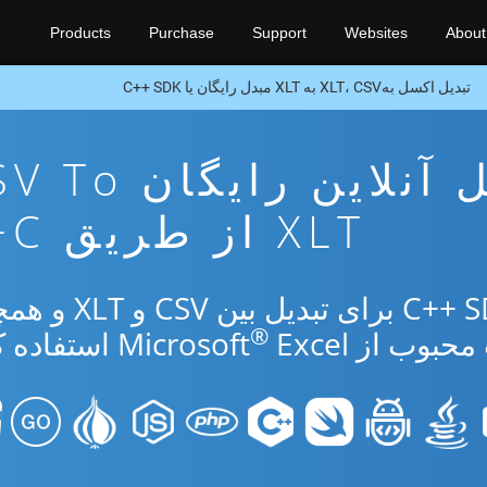
Products
Purchase
Support
Websites
About
تبدیل اکسل بهXLT، CSV به XLT مبدل رایگان یا C++ SDK
برنامه تبدیل آنلاین رایگ
XLT از طریق C++
از برنامه رایگان آنلاین یا C++ SDK برای ت
®
ب از Microsoft
Excel استفاده کنید.