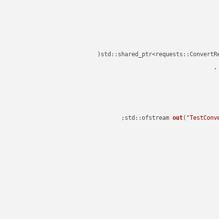
std::shared_ptr<requests::ConvertR
std::ofstream 
out
(
"TestConv