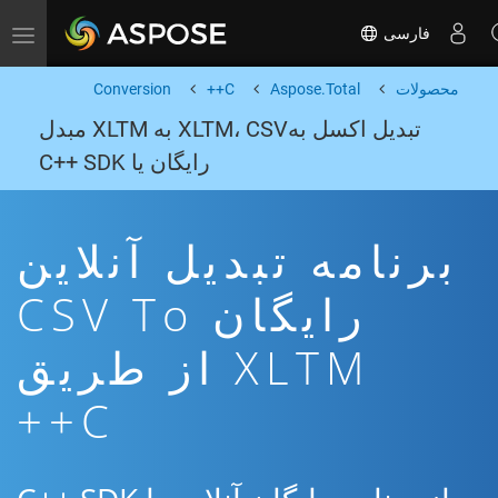
فارسی
Toggle navigation
محصولات
Aspose.Total
C++
Conversion
تبدیل اکسل بهXLTM، CSV به XLTM مبدل
رایگان یا C++ SDK
برنامه تبدیل آنلاین
رایگان CSV To
XLTM از طریق
C++