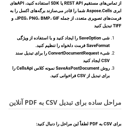
از تماس‌های مستقیم REST API یا SDK استفاده کنید، APIهای
ابری Aspose.Cells شما را قادر می‌سازند برگه‌های اکسل را به
فرمت‌های تصویری متعدد، از جمله JPEG، PNG، BMP، GIF، و
TIFF تبدیل کنید
شی
SaveOption
را ایجاد کنید و با استفاده از ویژگی
SaveFormat
فرمت دلخواه را تنظیم کنید.
شیء
ConvertDocumentRequest
را برای تبدیل سند
CSV ایجاد کنید
روش
SaveAsPostDocument
نمونه کلاس CellsApi را
برای تبدیل از CSV فراخوانی کنید.
مراحل ساده برای تبدیل CSV به PDF آنلاین
برای
CSV به PDF
لطفاً این مراحل را دنبال کنید: