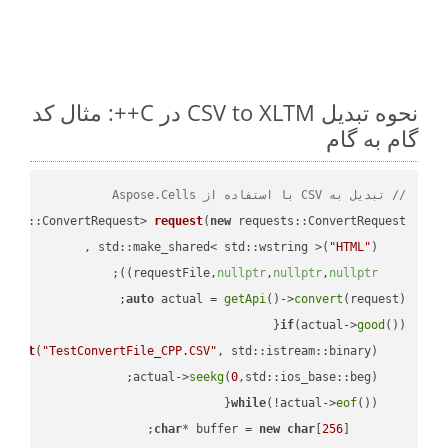
نحوه تبدیل CSV to XLTM در C++: مثال کد
گام به گام
// تبدیل به CSV با استفاده از Aspose.Cells
ests::ConvertRequest> 
request
(
new
"HTML"
    std::make_shared< std::wstring >(
;

))
nullptr
,
nullptr
,
nullptr
    requestFile,
auto
 actual = 
getApi
()->
convert
(request);

if
(actual->
good
m 
out
(
"TestConvertFile_CPP.CSV"
, std::istream::binary)
seekg
(
0
    actual->
while
(!actual->
eof
char
* buffer = 
new
char
[
256