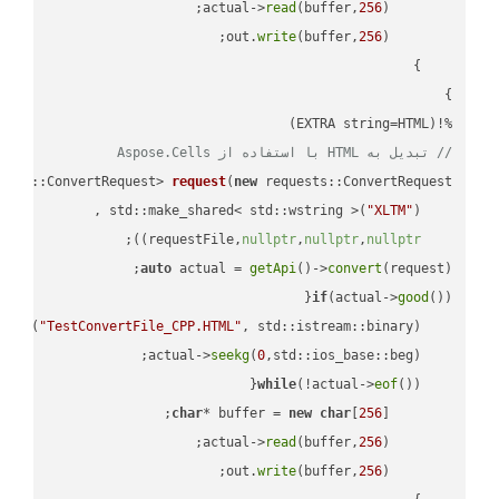
read
(buffer,
256
        actual->
write
(buffer,
256
        out.
%!(EXTRA string=HTML)

// تبدیل به HTML با استفاده از Aspose.Cells
ests::ConvertRequest> 
request
(
new
"XLTM"
    std::make_shared< std::wstring >(
;

))
nullptr
,
nullptr
,
nullptr
    requestFile,
auto
 actual = 
getApi
()->
convert
(request);

if
(actual->
good
 
out
(
"TestConvertFile_CPP.HTML"
, std::istream::binary)
seekg
(
0
    actual->
while
(!actual->
eof
char
* buffer = 
new
char
[
256
read
(buffer,
256
        actual->
write
(buffer,
256
        out.