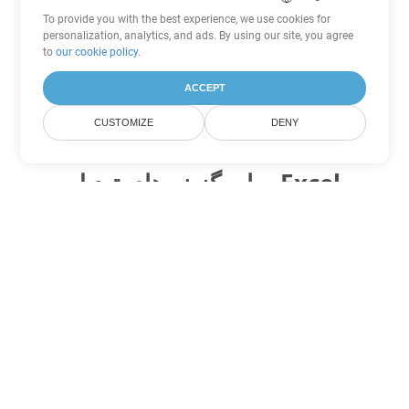
To provide you with the best experience, we use cookies for
personalization, analytics, and ads. By using our site, you agree
to
our cookie policy
.
ACCEPT
CUSTOMIZE
DENY
سایر گزینه های تبدیل Excel
CSV را به DOC تبدیل کنید
DOC:
Microsoft Word Binary Format
CSV را به DOT تبدیل کنید
DOT:
Microsoft Word Template Files
CSV را به DOCX تبدیل کنید
DOCX:
Office 2007+ Word Document