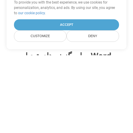
To provide you with the best experience, we use cookies for
personalization, analytics, and ads. By using our site, you agree
to
our cookie policy
.
ACCEPT
CUSTOMIZE
DENY
سایر گزینه های تبدیل Word
DOC را به DOT تبدیل کنید
DOT:
Microsoft Word Template Files
DOC را به DOCX تبدیل کنید
DOCX:
Office 2007+ Word Document
DOC را به DOCM تبدیل کنید
DOCM:
Microsoft Word 2007 Marco File