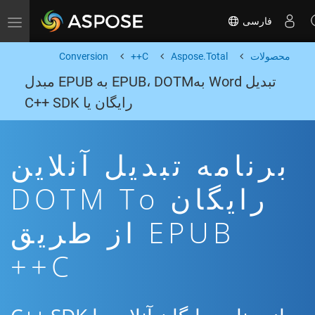
فارسی
Toggle navigation
محصولات
Aspose.Total
C++
Conversion
تبدیل Word بهEPUB، DOTM به EPUB مبدل
رایگان یا C++ SDK
برنامه تبدیل آنلاین
رایگان DOTM To
EPUB از طریق
C++