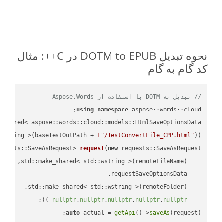
نحوه تبدیل DOTM to EPUB در C++: مثال
کد گام به گام
// تبدیل به DOTM با استفاده از Aspose.Words
using
namespace
 aspose::words::cloud;

wstring >(baseTestOutPath + 
L"/TestConvertFile_CPP.html"
));

quests::SaveAsRequest> 
request
(
new
;

 ))
nullptr
,
nullptr
,
nullptr
,
nullptr
,
nullptr
auto
 actual = 
getApi
()->
saveAs