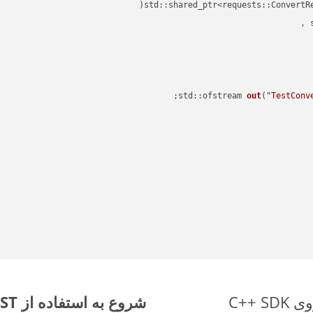
std::shared_ptr<requests::ConvertR
std::ofstream 
out
(
"TestConv
شروع به استفاده از Aspose.Total REST برای HTML to XLTX کنید