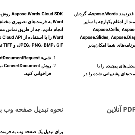
با تبدیل فایل‌های HTML به HTML با استفاده از API قدرتمند Aspose.Words، گردش
ند از ادغام یکپارچه با سایر
Aspose.Cells, Aspose.PDF, Aspos,
Aspose.Slides, Aspose.Di
رنامه‌های شما امکان‌پذیر
JPEG، PNG، BMP، GIF، و TIFF تبدیل کنید.
شیء
rtDocumentRequest
روش
ConvertDocument
و تبدیل‌های پیچیده را با
فراخوانی کنید.
مت‌های پشتیبانی شده را در
نحوه تبدیل صفحه وب به ف
برای تبدیل یک صفحه وب به فرمت XLTX، مراحل زیر را دنبال کنید