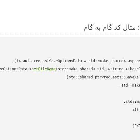
auto
veOptionsData->
setFileName
(std::make_shared< std::wstring >(base
std::shared_ptr<requests::SaveAs
;

 )