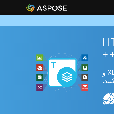
HTML To
از برنامه رایگان آنلاین یا C++ SDK برای تبدیل بین HTML و XLTX و