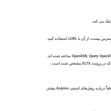
پرونده هایی با پسوند .xltx نشان دهنده فایلهای الگوی اکسل Microsoft Excel است که بر اساس مشخصات فرمت پرونده OpenXML Opety OpenXML ساخته شده اند.
از آن برای ایجاد یک فایل الگوی استاندارد استفاده می شود که می تواند برای تولید پرونده های XLSX که تنظیمات مشابهی را که در پرونده XLTX مشخص شده است ،
البته! Aspose Cloud از سرورهای ابری آمازون EC2 استفاده می کند که امنیت و انعطاف پذیری سرویس را تضمین می کند. لطفاً درباره روش‌های امنیتی Aspose بیشتر