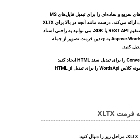
Aspose.Words Cloud SDK روش‌های سریع و ساده‌ای را برای تبدیل فایل‌های MS
Word به فرمت‌های تصویری مختلف ارائه می‌کند، درست مانند آنچه در بالا برای XLTX
انجام دادیم. چه از طریق تماس مستقیم REST API یا SDK، می توانید به راحتی اسناد
Word را با استفاده از Aspose.Words Cloud API به چندین فرمت تصویر از جمله
Conve
را برای تبدیل سند HTML ایجاد کنید
نمونه کلاس WordsApi را برای تبدیل از HTML
رمت XLTX
: