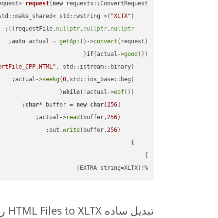
equest> 
request
(
new
"XLTX"
    std::make_shared< std::wstring >(
;

))
nullptr
,
nullptr
,
nullptr
    requestFile,
auto
 actual = 
getApi
()->
convert
(request);

if
(actual->
good
ertFile_CPP.HTML"
, std::istream::binary)
seekg
(
0
    actual->
while
(!actual->
eof
char
* buffer = 
new
char
[
256
read
(buffer,
256
        actual->
write
(buffer,
256
        out.
%!(EXTRA string=XLTX)
تبدیل ساده HTML Files to XLTX روی C++ SDK