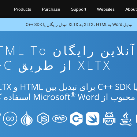
Products
Purchase
Support
Websites
About
تبدیل Word بهXLTX، HTML به XLTX مبدل رایگان یا C++ SDK
برنامه تبدیل آنلاین رایگان 
XLTX از طریق C++
®
از Microsoft
Word استفاده کنید.