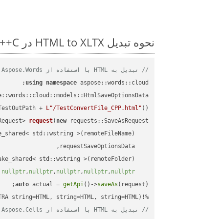
نحوه تبدیل HTML to XLTX در C++: مثال کد گام به گام
// تبدیل به HTML با استفاده از Aspose.Words
using
namespace
 aspose::words::cloud;

TestOutPath + 
L"/TestConvertFile_CPP.html"
));

Request> 
request
(
new
)
nullptr
,
nullptr
,
nullptr
,
nullptr
,
nullptr
auto
 actual = 
getApi
()->
saveAs
%!(EXTRA string=HTML, string=HTML, string=HTML)

// تبدیل به HTML با استفاده از Aspose.Cells