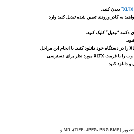
دیدن کنید.
اهید به کادر ورودی تعیین شده تبدیل کنید وارد
 دکمه “تبدیل” کلیک کنید.
شود.
پس از اتمام تبدیل، فایل XLTX را در دستگاه خود دانلود کنید. با انجام این مراحل
می توانید به راحتی صفحات وب را با فرمت XLTX مورد نظر برای دسترسی
و دانلود کنید.
Aspose.Total Cloud می تواند فرمت های فایل را از هر خانواده محصول به هر خانواده محصول دیگری به PDF، DOCX، XPS، تصویر (TIFF، JPEG، PNG BMP)، MD و