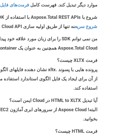
موارد دیگر تبدیل کند. فهرست کامل
فرمت‌های فایل 
شروع با Aspose.Total REST APIs با استفاده از C++ SDK: راهنمای مبتدی
شروع سریع
نه تنها از طریق اولیه سازی Aspose.Total Cloud API راهنمایی می کند، بلکه به نصب کتابخانه های مورد نیاز نیز کمک می کند.
من نمی توانم SDK را برای زبان مورد علاقه خود پیدا کنم. باید چکار کنم؟
Aspose.Total Cloud همچنین به عنوان یک Docker Container در دسترس است. در صورتی که SDK مورد نیاز شما هنوز در دسترس نیست، از آن با cURL استفاده کنید.
فرمت XLTX چیست؟
استفاده کند.
آیا تبدیل HTML to XLTX در Cloud ایمن است؟
بخوانید.
فرمت HTML چیست؟