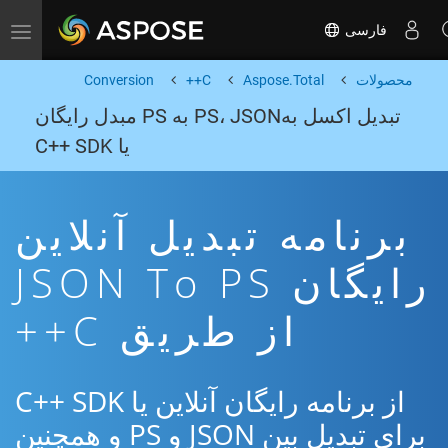
فارسی
Toggle navigation
محصولات
Aspose.Total
C++
Conversion
تبدیل اکسل بهPS، JSON به PS مبدل رایگان
یا C++ SDK
برنامه تبدیل آنلاین
رایگان JSON To PS
از طریق C++
از برنامه رایگان آنلاین یا C++ SDK
برای تبدیل بین JSON و PS و همچنین