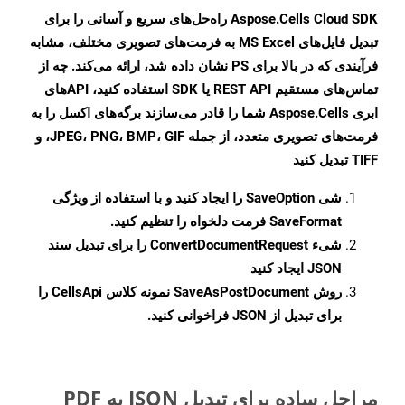
Aspose.Cells Cloud SDK راه‌حل‌های سریع و آسانی را برای
تبدیل فایل‌های MS Excel به فرمت‌های تصویری مختلف، مشابه
فرآیندی که در بالا برای PS نشان داده شد، ارائه می‌کند. چه از
تماس‌های مستقیم REST API یا SDK استفاده کنید، APIهای
ابری Aspose.Cells شما را قادر می‌سازند برگه‌های اکسل را به
فرمت‌های تصویری متعدد، از جمله JPEG، PNG، BMP، GIF، و
TIFF تبدیل کنید
شی
SaveOption
را ایجاد کنید و با استفاده از ویژگی
SaveFormat
فرمت دلخواه را تنظیم کنید.
شیء
ConvertDocumentRequest
را برای تبدیل سند
JSON ایجاد کنید
روش
SaveAsPostDocument
نمونه کلاس CellsApi را
برای تبدیل از JSON فراخوانی کنید.
مراحل ساده برای تبدیل JSON به PDF