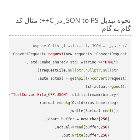
نحوه تبدیل JSON to PS در C++: مثال کد
گام به گام
// تبدیل به JSON با استفاده از Aspose.Cells
ests::ConvertRequest> 
request
(
new
"HTML"
    std::make_shared< std::wstring >(
;

))
nullptr
,
nullptr
,
nullptr
    requestFile,
auto
 actual = 
getApi
()->
convert
(request);

if
(actual->
good
 
out
(
"TestConvertFile_CPP.JSON"
, std::istream::binary)
seekg
(
0
    actual->
while
(!actual->
eof
char
* buffer = 
new
char
[
256
read
(buffer,
256
        actual->
write
(buffer,
256
        out.