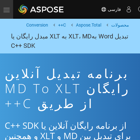
فارسی
Toggle navigation
محصولات
Aspose.Total
C++
Conversion
تبدیل Word بهXLT، MD به XLT مبدل رایگان یا
C++ SDK
برنامه تبدیل آنلاین
رایگان MD To XLT
از طریق C++
از برنامه رایگان آنلاین یا C++ SDK
برای تبدیل بین MD و XLT و همچنین