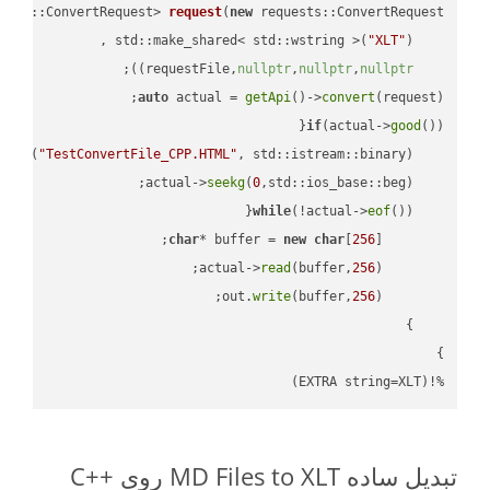
ests::ConvertRequest> 
request
(
new
"XLT"
    std::make_shared< std::wstring >(
;

))
nullptr
,
nullptr
,
nullptr
    requestFile,
auto
 actual = 
getApi
()->
convert
(request);

if
(actual->
good
 
out
(
"TestConvertFile_CPP.HTML"
, std::istream::binary)
seekg
(
0
    actual->
while
(!actual->
eof
char
* buffer = 
new
char
[
256
read
(buffer,
256
        actual->
write
(buffer,
256
        out.
%!(EXTRA string=XLT)
تبدیل ساده MD Files to XLT روی C++