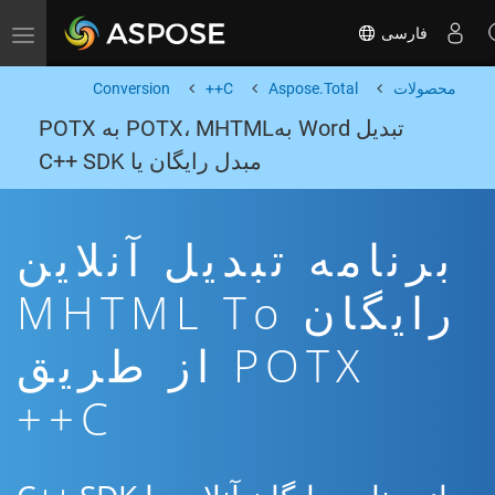
فارسی
Toggle navigation
محصولات
Aspose.Total
C++
Conversion
تبدیل Word بهPOTX، MHTML به POTX
مبدل رایگان یا C++ SDK
برنامه تبدیل آنلاین
رایگان MHTML To
POTX از طریق
C++