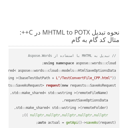
نحوه تبدیل MHTML to POTX در C++:
مثال کد گام به گام
// تبدیل به MHTML با استفاده از Aspose.Words
using
namespace
 aspose::words::cloud;

wstring >(baseTestOutPath + 
L"/TestConvertFile_CPP.html"
));

quests::SaveAsRequest> 
request
(
new
;

 ))
nullptr
,
nullptr
,
nullptr
,
nullptr
,
nullptr
auto
 actual = 
getApi
()->
saveAs