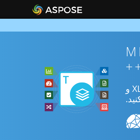
MHTML 
از برنامه رایگان آنلاین یا C++ SDK برای تبدیل بین MHTML و XLSM و