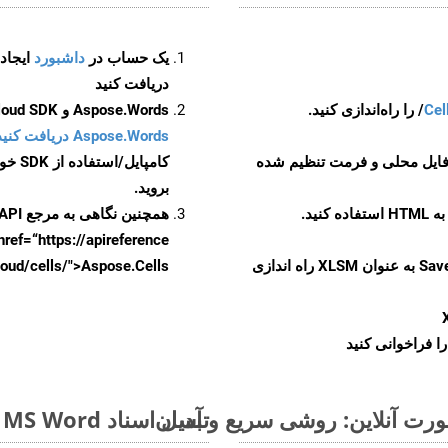
یک حساب در
داشبورد
دریافت کنید
Cel
Aspose.Words و Aspose.Cells Cloud SDK برای کد منبع C++ را از
Aspose.Words دریافت کنید مخازن GitHub
 فایل محلی و فرمت تنظیم شده
کامپایل/استفاده از SDK خودتان یا برای گزینه های دانلود جایگزین به
بروید.
همچنین نگاهی به مرجع API مبتنی بر Swagger برای
href=“https://apireference بیندازید. برای اطلاعات بیشتر دربار
را از CellsAPI با SaveFormat به عنوان XLSM راه اندازی
.aspose.cloud/cells/">Aspose.Cells ر
ا فراخوانی کنید
تبدیل اسناد MS Word از MHTML به فرمت‌های تصویری - راهنمای گام به گام