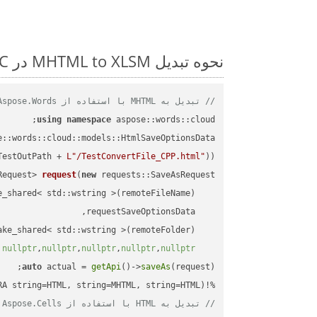
نحوه تبدیل MHTML to XLSM در C++: مثال کد گام به گام
// تبدیل به MHTML با استفاده از Aspose.Words
using
namespace
 aspose::words::cloud;

TestOutPath + 
L"/TestConvertFile_CPP.html"
));

Request> 
request
(
new
)
nullptr
,
nullptr
,
nullptr
,
nullptr
,
nullptr
auto
 actual = 
getApi
()->
saveAs
%!(EXTRA string=HTML, string=MHTML, string=HTML)

// تبدیل به HTML با استفاده از Aspose.Cells