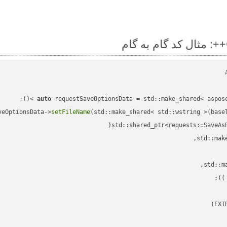
auto
veOptionsData->
setFileName
(std::make_shared< std::wstring >(base
std::shared_ptr<requests::SaveAs
;

 )