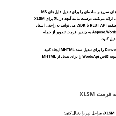
Aspose.Words Cloud SDK روش‌های سریع و ساده‌ای را برای تبدیل فایل‌های MS
Word به فرمت‌های تصویری مختلف ارائه می‌کند، درست مانند آنچه در بالا برای XLSM
انجام دادیم. چه از طریق تماس مستقیم REST API یا SDK، می توانید به راحتی اسناد
Word را با استفاده از Aspose.Words Cloud API به چندین فرمت تصویر از جمله
Conve
را برای تبدیل سند MHTML ایجاد کنید
نمونه کلاس WordsApi را برای تبدیل از MHTML
رمت XLSM
: