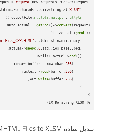
equest> 
request
(
new
"XLSM"
    std::make_shared< std::wstring >(
;

))
nullptr
,
nullptr
,
nullptr
    requestFile,
auto
 actual = 
getApi
()->
convert
(request);

if
(actual->
good
ertFile_CPP.HTML"
, std::istream::binary)
seekg
(
0
    actual->
while
(!actual->
eof
char
* buffer = 
new
char
[
256
read
(buffer,
256
        actual->
write
(buffer,
256
        out.
%!(EXTRA string=XLSM)
تبدیل ساده MHTML Files to XLSM روی C++ SDK