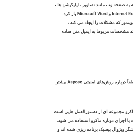
ع شامل هر چیزی است که به صفحه وب مانند تصاویر ، اپلیکیشن ها ،
انیمیشن ها ، پرونده های صوتی و غیره مرتبط است. پرونده های MHTML را می توان در انواع برنامه های مختلف مانند Internet Explorer و Microsoft Word باز کرد.
رنامه در ویندوز که مشکلات را ایجاد می کند ،
 مشخصات تعریف شده در پیام/RFC822 را رمزگذاری می کند که مشخصات مربوط به ایمیل متن ساده
البته! Aspose Cloud از سرورهای ابری آمازون EC2 استفاده می کند که امنیت و انعطاف پذیری سرویس را تضمین می کند. لطفاً درباره روش‌های امنیتی Aspose بیشتر
مه ، یک ماکرو مجموعه ای از دستورالعمل هایی است
با اجرای دوباره ماکرو استفاده می شود.
داخل کتاب کار اکسل با استفاده از ویرایشگر ویژوال بیسیک برنامه ریزی شده اند و