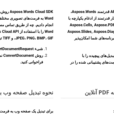
با تبدیل فایل‌های MHTML به HTML با استفاده از API قدرتمند Aspose.Words،
 قدرتمند از ادغام یکپارچه با
نند Aspose.Cells, Aspose.PDF, Aspose.Email,
Aspose.Slides, Aspose.Di
رنامه‌های شما امکان‌پذیر
JPEG، PNG، BMP، GIF، و TIFF تبدیل کنید.
شیء
rtDocumentRequest
روش
ConvertDocument
و تبدیل‌های پیچیده را با
فراخوانی کنید.
مت‌های پشتیبانی شده را در
نحوه تبدیل صفحه وب به ف
برای تبدیل یک صفحه وب به فرمت XLSM، مراحل زیر را دنبال کنید