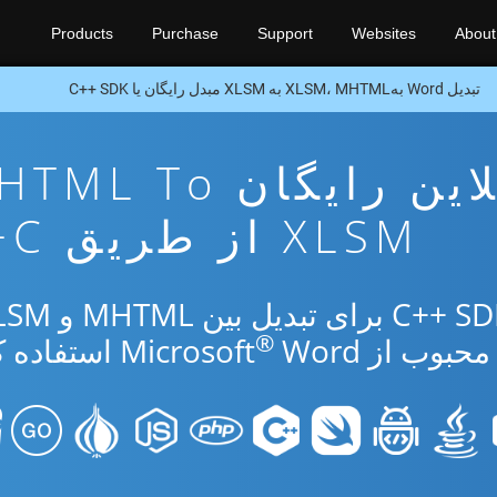
Products
Purchase
Support
Websites
About
تبدیل Word بهXLSM، MHTML به XLSM مبدل رایگان یا C++ SDK
برنامه تبدیل آنلاین رایگان To
XLSM از طریق C++
®
از Microsoft
Word استفاده کنید.