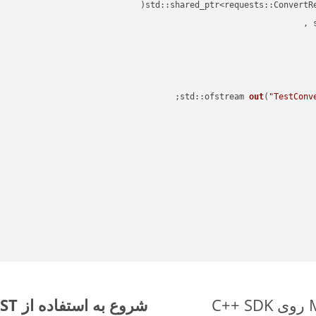
std::shared_ptr<requests::ConvertR
std::ofstream 
out
(
"TestConv
شروع به استفاده از Aspose.Total REST برای MHTML to XLSM کنید