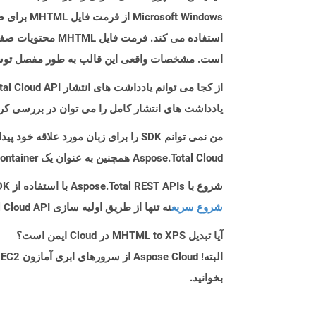
t Windows
است. مشخصات واقعی این قالب به طور مفصل توسط RFC 2557 شرح داده شده
از کجا می توانم یادداشت های انتشار Aspose.Total Cloud API را برای C++ پیدا کنم؟
یادداشت های انتشار کامل را می توان در بررسی کر
من نمی توانم SDK را برای زبان مورد علاقه خود پیدا کنم. باید چکار کنم؟
Aspose.Total Cloud همچنین به عنوان یک Docker Container در دسترس است. در صورتی که SDK مورد نیاز شما هنوز در دسترس نیست، از آن با cURL استفاده کنید.
شروع با Aspose.Total REST APIs با استفاده از C++ SDK: راهنمای مبتدی
شروع سریع
نه تنها از طریق اولیه سازی Aspose.Total Cloud API راهنمایی می کند، بلکه به نصب کتابخانه های مورد نیاز نیز کمک می کند.
آیا تبدیل MHTML to XPS در Cloud ایمن است؟
بخوانید.