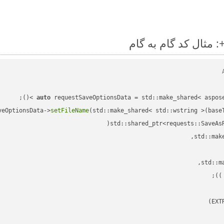
auto
veOptionsData->
setFileName
(std::make_shared< std::wstring >(base
std::shared_ptr<requests::SaveAs
;

 )