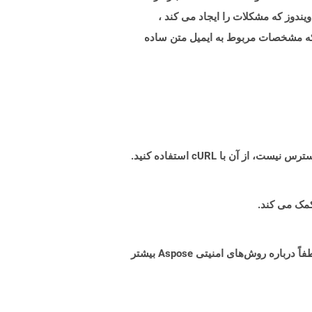
رنامه در ویندوز که مشکلات را ایجاد می کند ،
 مشخصات تعریف شده در پیام/RFC822 را رمزگذاری می کند که مشخصات مربوط به ایمیل متن ساده
البته! Aspose Cloud از سرورهای ابری آمازون EC2 استفاده می کند که امنیت و انعطاف پذیری سرویس را تضمین می کند. لطفاً درباره روش‌های امنیتی Aspose بیشتر