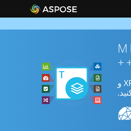
MHTML 
از برنامه رایگان آنلاین یا C++ SDK برای تبدیل بین MHTML و XPS و