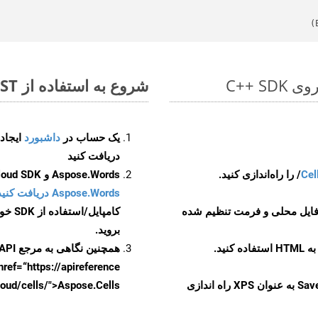
شروع به استفاده از Aspose.Total REST برای MHTML to XPS کنید
یک حساب در
داشبورد
دریافت کنید
Cel
Aspose.Words و Aspose.Cells Cloud SDK برای کد منبع C++ را از
Aspose.Words دریافت کنید مخازن GitHub
 فایل محلی و فرمت تنظیم شده
کامپایل/استفاده از SDK خودتان یا برای گزینه های دانلود جایگزین به
بروید.
همچنین نگاهی به مرجع API مبتنی بر Swagger برای
href=“https://apireference بیندازید. برای اطلاعات بیشتر دربار
را از CellsAPI با SaveFormat به عنوان XPS راه اندازی
.aspose.cloud/cells/">Aspose.Cells ر