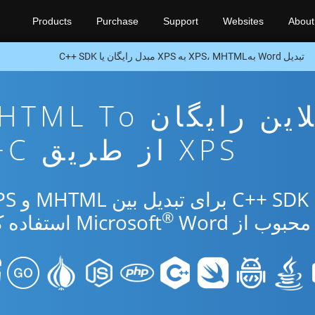
Products
Purchase
Support
Websites
About
تبدیل Word بهXPS، MHTML به XPS مبدل رایگان یا C++ SDK
برنامه تبدیل آنلاین رایگان To
XPS از طریق C++
®
از Microsoft
Word استفاده کنید.