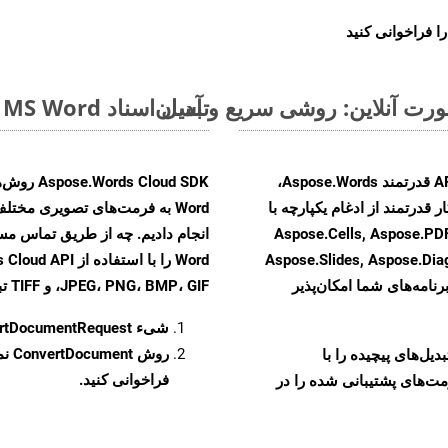
ا فراخوانی کنید
تبدیل اسناد MS Word از MHTML به فرمت‌های تصویری - راهنمای گام به گام
با تبدیل فایل‌های MHTML به HTML با استفاده از API قدرتمند Aspose.Words،
 قدرتمند از ادغام یکپارچه با
نند Aspose.Cells, Aspose.PDF, Aspose.Email,
Aspose.Slides, Aspose.Di
رنامه‌های شما امکان‌پذیر
JPEG، PNG، BMP، GIF، و TIFF تبدیل کنید.
شیء
rtDocumentRequest
روش
ConvertDocument
و تبدیل‌های پیچیده را با
فراخوانی کنید.
مت‌های پشتیبانی شده را در