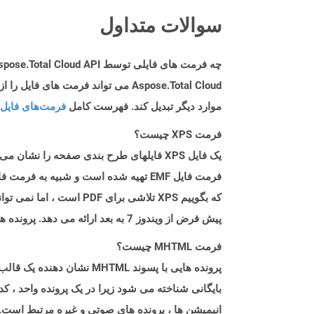
سوالات متداول
چه فرمت های فایلی توسط Aspose.Total Cloud API پشتیبانی می شود؟
موارد دیگر تبدیل کند. فهرست کامل
فرمت‌های فایل 
فرمت XPS چیست؟
پیش فرض از ویندوز 7 به بعد ارائه می دهد. پرونده های XPS را می توان با انتخاب & ldquo ؛ نویسنده سند Microsoft XPS & rdquo ؛ به عنوان چاپگر هنگام چاپ سند.
فرمت MHTML چیست؟
پرونده هایی با پسوند TML