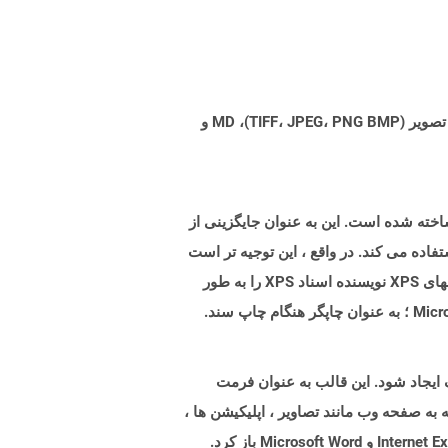
Aspose.Total Cloud می تواند فرمت های فایل را از هر خانواده محصول به هر خانواده محصول دیگری به PDF، DOCX، XPS، تصویر (TIFF، JPEG، PNG BMP)، MD و
صات کاغذ XML ایجاد شده توسط مایکروسافت ساخته شده است. این به عنوان جایگزینی از
، ظاهر و چاپ اطلاعات یک سند استفاده می کند. در واقع ، این توجیه تر است
که بگوییم XPS تلاشی برای PDF است ، اما نمی تواند به دلایل زیادی محبوبیت کافی داشته باشد. مایکروسافت برای ایجاد فایلهای XPS نویسنده اسناد XPS را به طور
 مختلف ایجاد شود. این قالب به عنوان فرمت
ع شامل هر چیزی است که به صفحه وب مانند تصاویر ، اپلیکیشن ها ،
انیمیشن ها ، پرونده های صوتی و غیره مرتبط است. پرونده های MHTML را می توان در انواع برنامه های مختلف مانند Internet Explorer و Microsoft Word باز کرد.