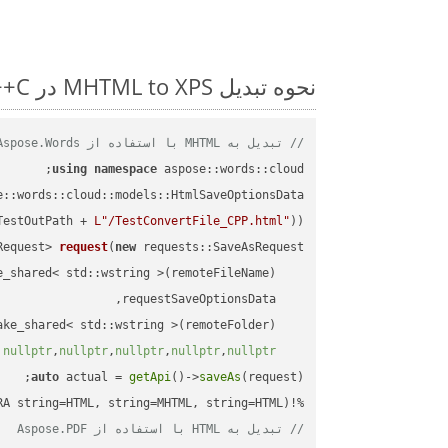
نحوه تبدیل MHTML to XPS در C++: مثال کد گام به گام
// تبدیل به MHTML با استفاده از Aspose.Words
using
namespace
 aspose::words::cloud;

TestOutPath + 
L"/TestConvertFile_CPP.html"
));

Request> 
request
(
new
)
nullptr
,
nullptr
,
nullptr
,
nullptr
,
nullptr
auto
 actual = 
getApi
()->
saveAs
%!(EXTRA string=HTML, string=MHTML, string=HTML)

// تبدیل به HTML با استفاده از Aspose.PDF