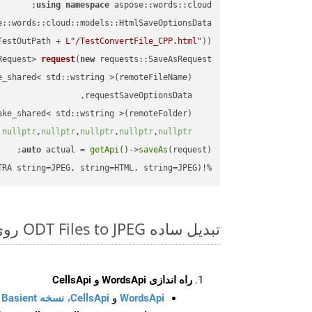
using
namespace
 aspose::words::cloud;

TestOutPath + 
L"/TestConvertFile_CPP.html"
));

Request> 
request
(
new
)
nullptr
,
nullptr
,
nullptr
,
nullptr
,
nullptr
auto
 actual = 
getApi
()->
saveAs
%!(EXTRA string=JPEG, string=HTML, string=JPEG)
تبدیل ساده ODT Files to JPEG روی C++ SDK
راه اندازی WordsApi و CellsApi
WordsApi
و
CellsApi، نسخه Basient