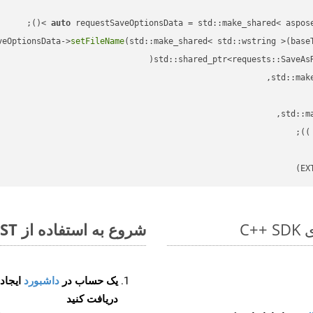
auto
veOptionsData->
setFileName
(std::make_shared< std::wstring >(base
std::shared_ptr<requests::SaveAs
;

 )
شروع به استفاده از Aspose.Total REST برای ODT to JPEG کنید
یک حساب در
داشبورد
دریافت کنید