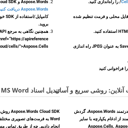
Cel
Aspose.Words و Aspose.Cells Cloud SDK برای کد منبع C++ را از
Aspose.Words دریافت کنید مخازن GitHub
 فایل محلی و فرمت تنظیم شده
کامپایل/استفاده از SDK خودتان یا برای گزینه های دانلود جایگزین به
بروید.
همچنین نگاهی به مرجع API مبتنی بر Swagger برای
href=“https://apireference بیندازید. برای اطلاعات بیشتر دربار
را از CellsAPI با SaveFormat به عنوان JPEG راه اندازی
.aspose.cloud/cells/">Aspose.Cells ر
ا فراخوانی کنید
تبدیل اسناد MS Word از ODT به فرمت‌های تصویری - راهنمای گام به گام
با تبدیل فایل‌های ODT به HTML با استفاده از API قدرتمند Aspose.Words، گردش
ند از ادغام یکپارچه با سایر
Aspose.Cells, Aspose.PDF, Aspos,