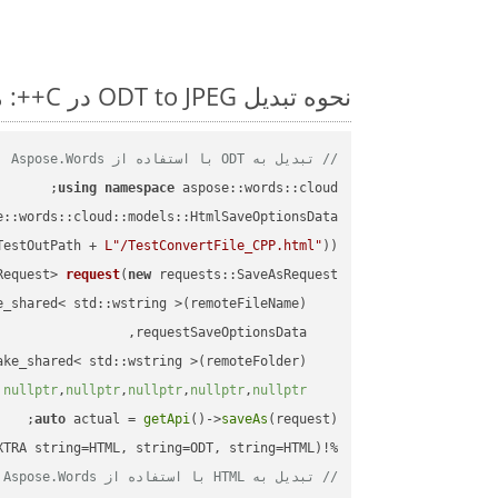
نحوه تبدیل ODT to JPEG در C++: مثال کد گام به گام
// تبدیل به ODT با استفاده از Aspose.Words
using
namespace
 aspose::words::cloud;

TestOutPath + 
L"/TestConvertFile_CPP.html"
));

Request> 
request
(
new
)
nullptr
,
nullptr
,
nullptr
,
nullptr
,
nullptr
auto
 actual = 
getApi
()->
saveAs
%!(EXTRA string=HTML, string=ODT, string=HTML)

// تبدیل به HTML با استفاده از Aspose.Words