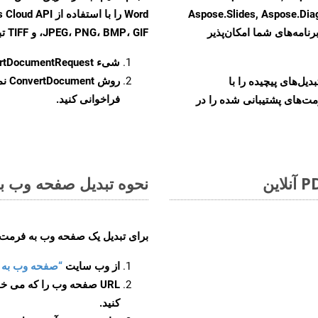
Aspose.Slides, Aspose.Di
رنامه‌های شما امکان‌پذیر
JPEG، PNG، BMP، GIF، و TIFF تبدیل کنید.
شیء
rtDocumentRequest
روش
ConvertDocument
و تبدیل‌های پیچیده را با
فراخوانی کنید.
مت‌های پشتیبانی شده را در
نحوه تبدیل صفحه وب به ف
برای تبدیل یک صفحه وب به فرمت JPEG، مراحل زیر را دنبال کنید
از وب سایت
“صفحه وب به JPEG”
URL صفحه وب را که می خو
کنید.