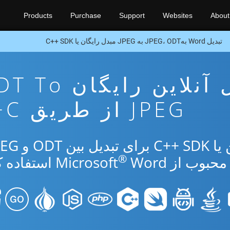
Products
Purchase
Support
Websites
About
تبدیل Word بهJPEG، ODT به JPEG مبدل رایگان یا C++ SDK
برنامه تبدیل آنلاین رایگا
JPEG از طریق C++
®
از Microsoft
Word استفاده کنید.