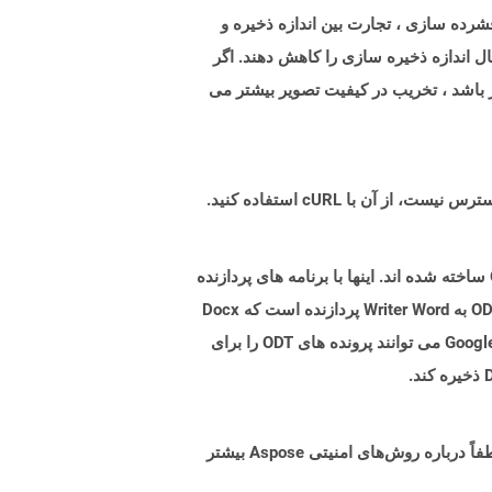
شرده سازی ، تجارت بین اندازه ذخیره و
 اندازه ذخیره سازی را کاهش دهند. اگر
الاتر باشد ، تخریب در کیفیت تصویر بیشتر می
پرونده های ODT نوع اسناد است که با برنامه های پردازش کلمه ایجاد شده اند که بر اساس فرمت فایل متنی OpenDocument ساخته شده اند. اینها با برنامه های پردازنده
Word مانند نویسنده آزاد OpenOffice ایجاد شده و می توانند محتوا مانند متن ، تصاویر ، اشیاء و سبک ها را نگه دارند. پرونده ODT به Writer Word پردازنده است که Docx
برای Microsoft Word چیست. چندین برنامه از جمله Google Docs و Google & Rsquo ؛ پردازنده کلمه مبتنی بر وب با Google Drive می توانند پرونده های ODT را برای
البته! Aspose Cloud از سرورهای ابری آمازون EC2 استفاده می کند که امنیت و انعطاف پذیری سرویس را تضمین می کند. لطفاً درباره روش‌های امنیتی Aspose بیشتر