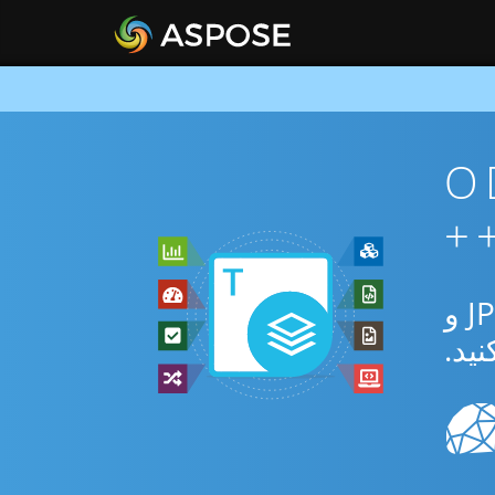
ن ODT To
از برنامه رایگان آنلاین یا C++ SDK برای تبدیل بین ODT و JPEG و