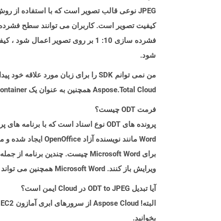
JPEG نوعی قالب تصویر است که با استفاده از 
کیفیت تصویر است. کاربران می توانند سطح فشرده س
فشرده سازی 10: 1 بر روی تصویر اع
شود.
من نمی توانم SDK را برای زبان مورد علاقه خود پیدا کنم. باید چکار کنم؟
Aspose.Total Cloud همچنین به عنوان یک Docker Container در دسترس است. در صورتی که SDK مورد نیاز شما هنوز در دسترس نیست، از آن با cURL استفاده کنید.
فرمت ODT چیست؟
ویرایش باز کنند. Microsoft Word همچنین می تواند پرونده های ODT را باز کرده و آن را در قالب های دیگری مانند Doc و Docx ذخیره کند.
آیا تبدیل ODT to JPEG در Cloud ایمن است؟
بخوانید.