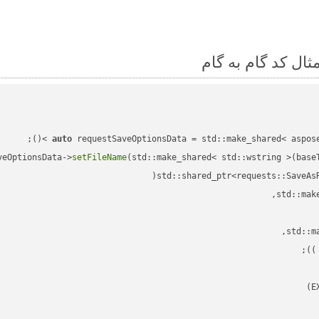
auto
veOptionsData->
setFileName
(std::make_shared< std::wstring >(base
std::shared_ptr<requests::SaveAs
;

 )