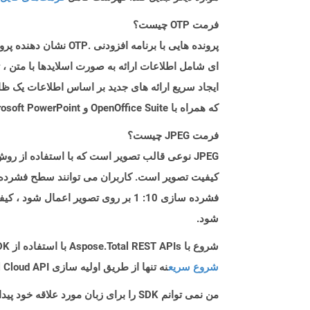
فرمت OTP چیست؟
ای شامل اطلاعات ارائه به صورت اسلایدها با متن ، 
که همراه با OpenOffice Suite و Microsoft PowerPoint است ، ایجاد و ذخیره کرد. فرمت فایل OTP مشابه پرونده های Microsoft PowerPoint Files .pot و .potx است.
فرمت JPEG چیست؟
JPEG نوعی قالب تصویر است که با استفاده از 
کیفیت تصویر است. کاربران می توانند سطح فشرده س
فشرده سازی 10: 1 بر روی تصویر اع
شود.
شروع با Aspose.Total REST APIs با استفاده از C++ SDK: راهنمای مبتدی
شروع سریع
نه تنها از طریق اولیه سازی Aspose.Total Cloud API راهنمایی می کند، بلکه به نصب کتابخانه های مورد نیاز نیز کمک می کند.
من نمی توانم SDK را برای زبان مورد علاقه خود پیدا کنم. باید چکار کنم؟