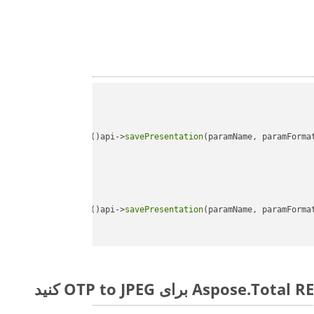
api->
savePresentation
(paramName, paramForma
api->
savePresentation
(paramName, paramForma