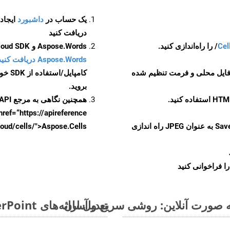
یک حساب در
داشبورد
دریافت کنید
Cel
Aspose.Words و Aspose.Cells Cloud SDK برای کد منبع C++ را از
Aspose.Words دریافت کنید مخازن GitHub
 فایل محلی و فرمت تنظیم شده
کامپایل/استفاده از SDK خودتان یا برای گزینه های دانلود جایگزین به
بروید.
همچنین نگاهی به مرجع API مبتنی بر Swagger برای
href=“https://apireference بیندازید. برای اطلاعات بیشتر دربار
را از CellsAPI با SaveFormat به عنوان JPEG راه اندازی
.aspose.cloud/cells/">Aspose.Cells ر
ا فراخوانی کنید
تبدیل ارائه‌های MS PowerPoint از OTP به فرمت‌های تصویری - راهنمای گام به گام