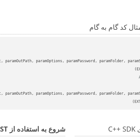
t, paramOutPath, paramOptions, paramPassword, paramFolder, param
t, paramOutPath, paramOptions, paramPassword, paramFolder, param
شروع به استفاده از Aspose.Total REST برای OTP to JPEG کنید