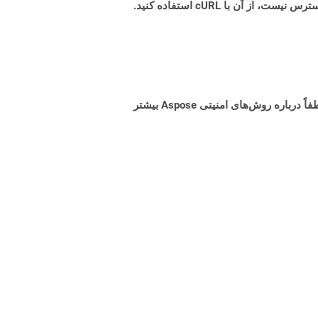
البته! Aspose Cloud از سرورهای ابری آمازون EC2 استفاده می کند که امنیت و انعطاف پذیری سرویس را تضمین می کند. لطفاً درباره روش‌های امنیتی Aspose بیشتر