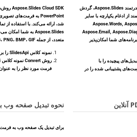
با تبدیل فایل‌های OTP به HTML با استفاده از API قدرتمند Aspose.Slides، گردش
ند از ادغام یکپارچه با سایر
Aspose.Words, Aspose.Cells, Aspo,
Aspose.Email, Aspose.Di
Aspose.Slides به شما 
رنامه‌های شما امکان‌پذیر
متعدد، از جمله JPEG، PNG، BMP، GIF، و TIFF تبدیل کنید.
نمونه کلاس
SlidesApi
را برای ت
روش
Convert
و تبدیل‌های پیچیده را با
فرمت مورد نظر را به عنوان پ
مت‌های پشتیبانی شده را در
نحوه تبدیل صفحه وب به ف
برای تبدیل یک صفحه وب به فرمت JPEG، مراحل زیر را دنبال کنید