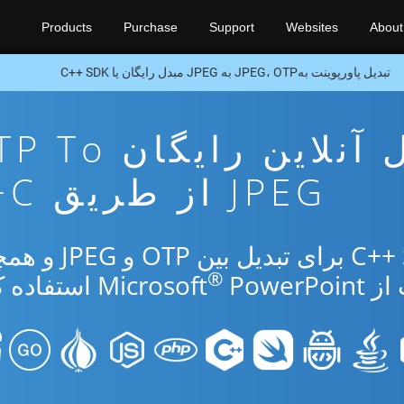
Products
Purchase
Support
Websites
About
تبدیل پاورپوینت بهJPEG، OTP به JPEG مبدل رایگان یا C++ SDK
برنامه تبدیل آنلاین رایگ
JPEG از طریق C++
از برنامه رایگان آنلاین یا C++ SDK برای تب
®
Micr
PowerPoint استفاده کنید.