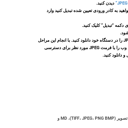
دیدن کنید.
اهید به کادر ورودی تعیین شده تبدیل کنید وارد
 دکمه “تبدیل” کلیک کنید.
شود.
پس از اتمام تبدیل، فایل JPEG را در دستگاه خود دانلود کنید. با انجام این مراحل
می توانید به راحتی صفحات وب را با فرمت JPEG مورد نظر برای دسترسی
و دانلود کنید.
Aspose.Total Cloud می تواند فرمت های فایل را از هر خانواده محصول به هر خانواده محصول دیگری به PDF، DOCX، XPS، تصویر (TIFF، JPEG، PNG BMP)، MD و