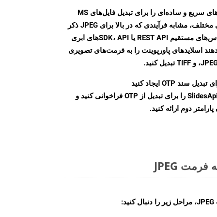
Aspose.Slides Cloud SDK روش‌های سریع و ساده‌ای را برای تبدیل فایل‌های MS
PowerPoint به فرمت‌های تصویری مختلف، مشابه فرآیندی که در بالا برای JPEG ذکر
شد، ارائه می‌کند. با استفاده از تماس‌های مستقیم REST API یا SDK، APIهای ابری
امکان می‌دهند اسلایدهای پاورپوینت را به فرمت‌های تصویری
بدیل سند OTP ایجاد کنید
نمونه کلاس SlidesApi را برای تبدیل از OTP فراخوانی کنید و
ارامتر دوم ارائه کنید.
رمت JPEG
: