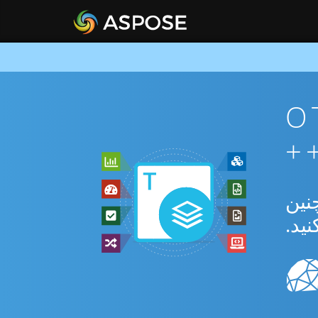
ان OTP To
دیل بین OTP و JPEG و همچنین