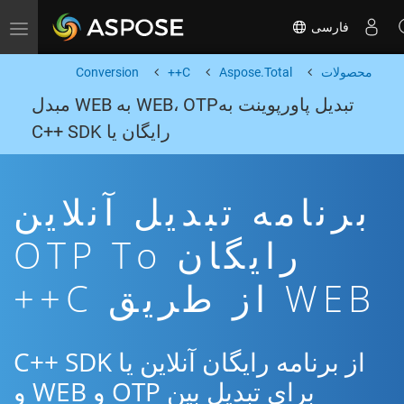
فارسی
Toggle navigation
محصولات
Aspose.Total
C++
Conversion
تبدیل پاورپوینت بهWEB، OTP به WEB مبدل
رایگان یا C++ SDK
برنامه تبدیل آنلاین
رایگان OTP To
WEB از طریق C++
از برنامه رایگان آنلاین یا C++ SDK
برای تبدیل بین OTP و WEB و