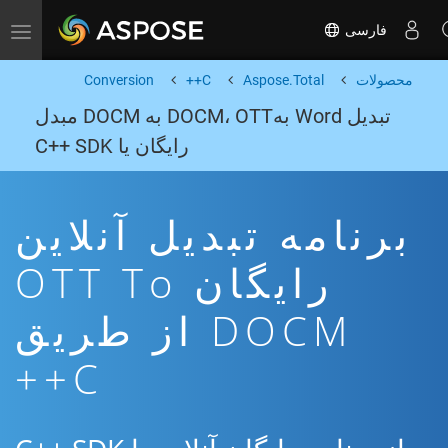
فارسی
Toggle navigation
محصولات
Aspose.Total
C++
Conversion
تبدیل Word بهDOCM، OTT به DOCM مبدل
رایگان یا C++ SDK
برنامه تبدیل آنلاین
رایگان OTT To
DOCM از طریق
C++