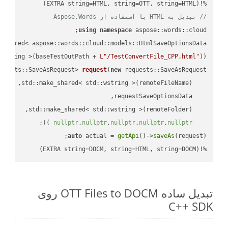
%!(EXTRA string=HTML, string=OTT, string=HTML)

// تبدیل به HTML با استفاده از Aspose.Words
using
namespace
 aspose::words::cloud;

wstring >(baseTestOutPath + 
L"/TestConvertFile_CPP.html"
));

quests::SaveAsRequest> 
request
(
new
;

 ))
nullptr
,
nullptr
,
nullptr
,
nullptr
,
nullptr
auto
 actual = 
getApi
()->
saveAs
%!(EXTRA string=DOCM, string=HTML, string=DOCM)
تبدیل ساده OTT Files to DOCM روی
C++ SDK