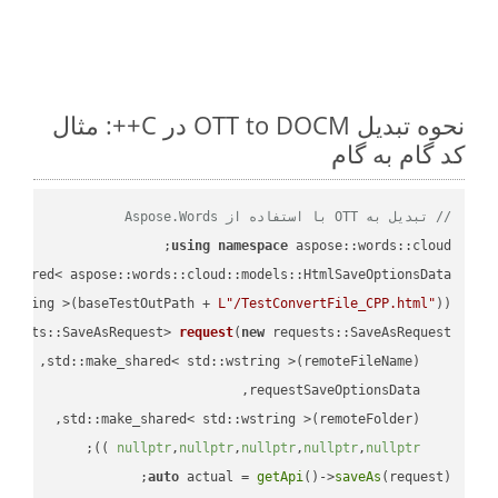
نحوه تبدیل OTT to DOCM در C++: مثال
کد گام به گام
// تبدیل به OTT با استفاده از Aspose.Words
using
namespace
 aspose::words::cloud;

wstring >(baseTestOutPath + 
L"/TestConvertFile_CPP.html"
));

quests::SaveAsRequest> 
request
(
new
;

 ))
nullptr
,
nullptr
,
nullptr
,
nullptr
,
nullptr
auto
 actual = 
getApi
()->
saveAs