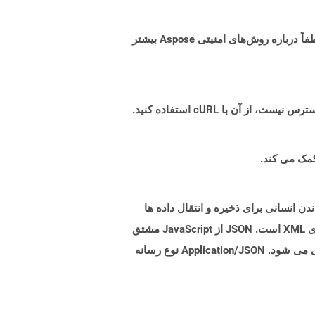
البته! Aspose Cloud از سرورهای ابری آمازون EC2 استفاده می کند که امنیت و انعطاف پذیری سرویس را تضمین می کند. لطفاً درباره روش‌های امنیتی Aspose بیشتر
 قابل خواندن انسانی برای ذخیره و انتقال داده ها
استفاده می کند. پرونده های JSON با پسوند .json ذخیره می شوند. JSON به قالب بندی کمتری نیاز دارد و جایگزین خوبی برای XML است. JSON از JavaScript مشتق
شده است اما یک قالب داده مستقل از زبان است. نسل و تجزیه JSON توسط بسیاری از زبانهای برنامه نویسی مدرن پشتیبانی می شود. Application/JSON نوع رسانه