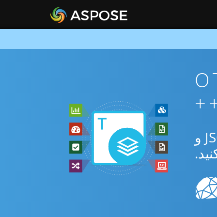
ان OTT To
از برنامه رایگان آنلاین یا C++ SDK برای تبدیل بین OTT و JSON و