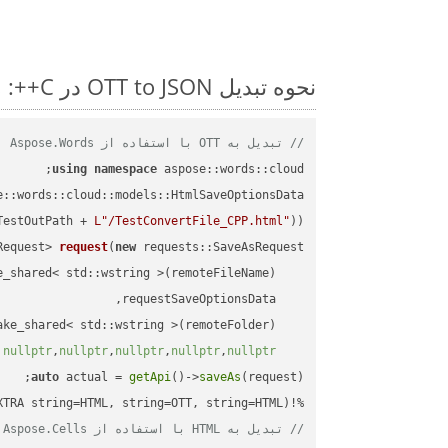
نحوه تبدیل OTT to JSON در C++: مثال کد گام به گام
// تبدیل به OTT با استفاده از Aspose.Words
using
namespace
 aspose::words::cloud;

TestOutPath + 
L"/TestConvertFile_CPP.html"
));

Request> 
request
(
new
)
nullptr
,
nullptr
,
nullptr
,
nullptr
,
nullptr
auto
 actual = 
getApi
()->
saveAs
%!(EXTRA string=HTML, string=OTT, string=HTML)

// تبدیل به HTML با استفاده از Aspose.Cells