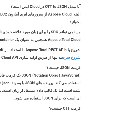
آیا تبدیل OTT to JSON در Cloud ایمن است؟
بخوانید.
من نمی توانم SDK را برای زبان مورد علاقه خود پیدا کنم. باید چکار کنم؟
Aspose.Total Cloud همچنین به عنوان یک Docker Container در دسترس است. در صورتی که SDK مورد نیاز شما هنوز در دسترس نیست، از آن با cURL استفاده کنید.
شروع با Aspose.Total REST APIs با استفاده از C++ SDK: راهنمای مبتدی
شروع سریع
نه تنها از طریق اولیه سازی Aspose.Total Cloud API راهنمایی می کند، بلکه به نصب کتابخانه های مورد نیاز نیز کمک می کند.
فرمت JSON چیست؟
Object JavaScript
ای است که برای JSON استفاده می شود.
فرمت OTT چیست؟