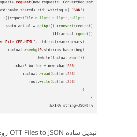
equest> 
request
(
new
"JSON"
    std::make_shared< std::wstring >(
;

))
nullptr
,
nullptr
,
nullptr
    requestFile,
auto
 actual = 
getApi
()->
convert
(request);

if
(actual->
good
ertFile_CPP.HTML"
, std::istream::binary)
seekg
(
0
    actual->
while
(!actual->
eof
char
* buffer = 
new
char
[
256
read
(buffer,
256
        actual->
write
(buffer,
256
        out.
%!(EXTRA string=JSON)
تبدیل ساده OTT Files to JSON روی C++ SDK