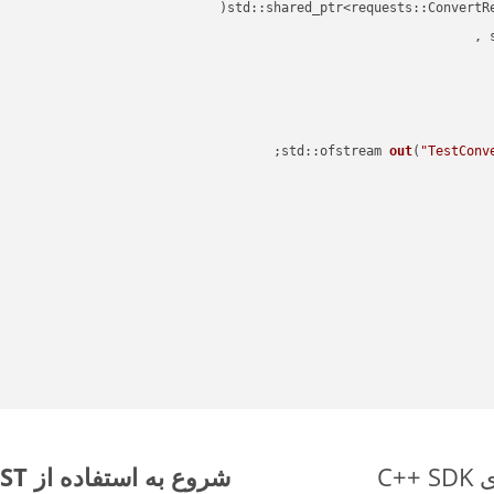
std::shared_ptr<requests::ConvertR
std::ofstream 
out
(
"TestConv
شروع به استفاده از Aspose.Total REST برای OTT to JSON کنید