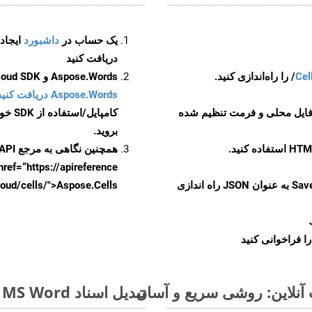
یک حساب در
داشبورد
دریافت کنید
Cel
Aspose.Words و Aspose.Cells Cloud SDK برای کد منبع C++ را از
Aspose.Words دریافت کنید مخازن GitHub
 فایل محلی و فرمت تنظیم شده
کامپایل/استفاده از SDK خودتان یا برای گزینه های دانلود جایگزین به
بروید.
همچنین نگاهی به مرجع API مبتنی بر Swagger برای
href=“https://apireference بیندازید. برای اطلاعات بیشتر دربار
را از CellsAPI با SaveFormat به عنوان JSON راه اندازی
.aspose.cloud/cells/">Aspose.Cells ر
ا فراخوانی کنید
تبدیل اسناد MS Word از OTT به فرمت‌های تصویری - راهنمای گام به گام