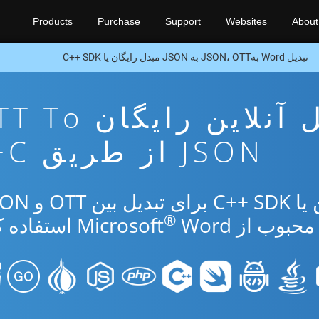
Products
Purchase
Support
Websites
About
تبدیل Word بهJSON، OTT به JSON مبدل رایگان یا C++ SDK
برنامه تبدیل آنلاین رایگ
JSON از طریق C++
®
از Microsoft
Word استفاده کنید.