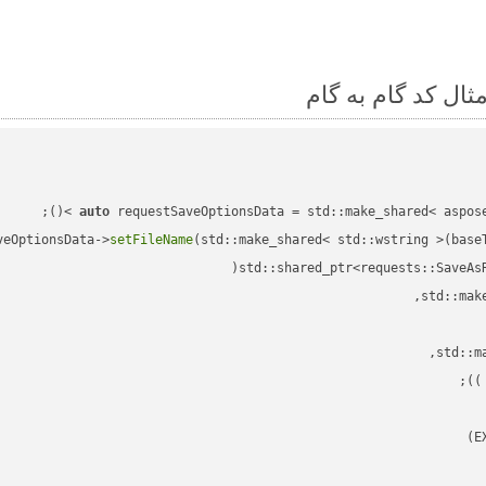
auto
veOptionsData->
setFileName
(std::make_shared< std::wstring >(base
std::shared_ptr<requests::SaveAs
;

 )