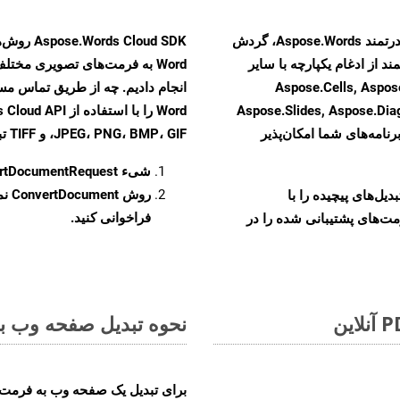
با تبدیل فایل‌های OTT به HTML با استفاده از API قدرتمند Aspose.Words، گردش
ند از ادغام یکپارچه با سایر
Aspose.Cells, Aspose.PDF, Aspos,
Aspose.Slides, Aspose.Di
رنامه‌های شما امکان‌پذیر
JPEG، PNG، BMP، GIF، و TIFF تبدیل کنید.
شیء
rtDocumentRequest
روش
ConvertDocument
و تبدیل‌های پیچیده را با
فراخوانی کنید.
مت‌های پشتیبانی شده را در
نحوه تبدیل صفحه وب به ف
برای تبدیل یک صفحه وب به فرمت JSON، مراحل زیر را دنبال کنید