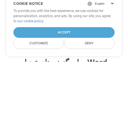
COOKIE NOTICE
To provide you with the best experience, we use cookies for
personalization, analytics, and ads. By using our site, you agree
to
our cookie policy
.
ACCEPT
CUSTOMIZE
DENY
سایر گزینه های تبدیل Word
OTT را به DOC تبدیل کنید
DOC:
Microsoft Word Binary Format
OTT را به DOT تبدیل کنید
DOT:
Microsoft Word Template Files
OTT را به DOCX تبدیل کنید