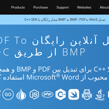
Products
Purchase
Support
Websites
About
تبدیل Word بهBMP، PDF به BMP مبدل رایگان یا C++ SDK
برنامه تبدیل آنلاین رایگ
BMP از طریق C++
از برنامه رایگان آنلاین یا C++ SDK برای ت
®
 از Microsoft
Word استفاده کنید.