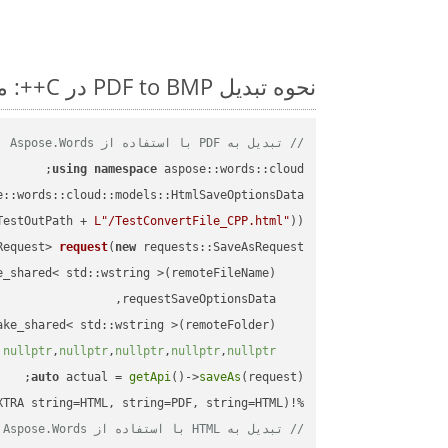
نحوه تبدیل PDF to BMP در C++: مثال کد گام به گام
// تبدیل به PDF با استفاده از Aspose.Words
using
namespace
 aspose::words::cloud;

TestOutPath + 
L"/TestConvertFile_CPP.html"
));

Request> 
request
(
new
)
nullptr
,
nullptr
,
nullptr
,
nullptr
,
nullptr
auto
 actual = 
getApi
()->
saveAs
%!(EXTRA string=HTML, string=PDF, string=HTML)

// تبدیل به HTML با استفاده از Aspose.Words