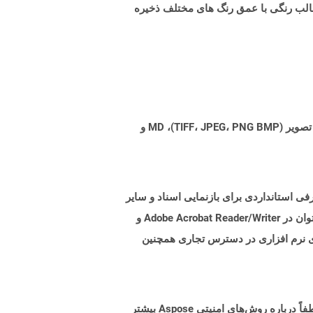
رنگ و همچنین قالب رنگی با عمق رنگ های مختلف ذخیره
Aspose.Total Cloud می تواند فرمت های فایل را از هر خانواده محصول به هر خانواده محصول دیگری به PDF، DOCX، XPS، تصویر (TIFF، JPEG، PNG BMP)، MD و
. هدف از این قالب پرونده ، معرفی استانداردی برای بازنمایی اسناد و سایر
مواد مرجع در فرمی است که مستقل از نرم افزار برنامه ، سخت افزار و همچنین سیستم عامل باشد. پرونده های PDF را می توان در Adobe Acrobat Reader/Writer و
از کرد. بسیاری از سوئیت های نرم افزاری در دسترس تجاری همچنین
البته! Aspose Cloud از سرورهای ابری آمازون EC2 استفاده می کند که امنیت و انعطاف پذیری سرویس را تضمین می کند. لطفاً درباره روش‌های امنیتی Aspose بیشتر