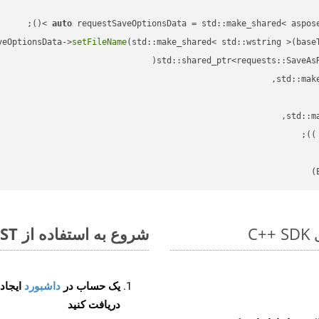
auto
veOptionsData->
setFileName
(std::make_shared< std::wstring >(base
std::shared_ptr<requests::SaveAs
;

 )
شروع به استفاده از Aspose.Total REST برای PDF to BMP کنید
یک حساب در
داشبورد
دریافت کنید