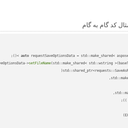
auto
veOptionsData->
setFileName
(std::make_shared< std::wstring >(base
std::shared_ptr<requests::SaveAs
;

 )