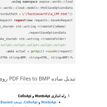
using
namespace
 aspose::words::cloud;

TestOutPath + 
L"/TestConvertFile_CPP.html"
));

Request> 
request
(
new
)
nullptr
,
nullptr
,
nullptr
,
nullptr
,
nullptr
auto
 actual = 
getApi
()->
saveAs
%!(EXTRA string=BMP, string=HTML, string=BMP)
تبدیل ساده PDF Files to BMP روی C++ SDK
راه اندازی WordsApi و CellsApi
WordsApi
و
CellsApi، نسخه Basient