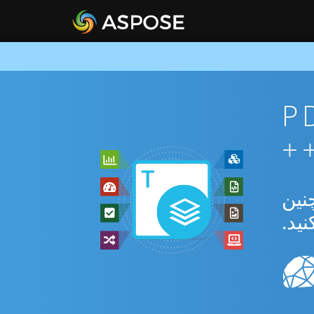
ان PDF To
بدیل بین PDF و BMP و همچنین