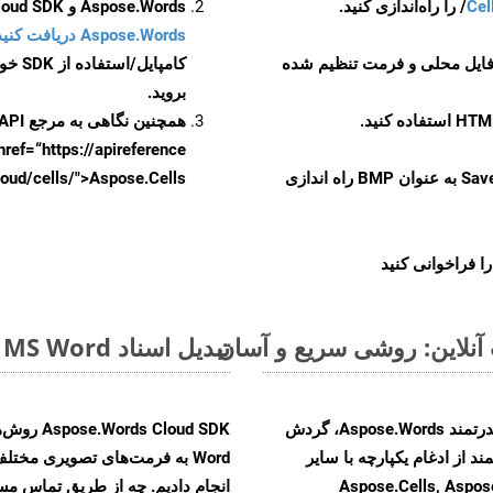
Cel
Aspose.Words و Aspose.Cells Cloud SDK برای کد منبع C++ را از
Aspose.Words دریافت کنید مخازن GitHub
 فایل محلی و فرمت تنظیم شده
کامپایل/استفاده از SDK خودتان یا برای گزینه های دانلود جایگزین به
بروید.
همچنین نگاهی به مرجع API مبتنی بر Swagger برای
href=“https://apireference بیندازید. برای اطلاعات بیشتر دربار
را از CellsAPI با SaveFormat به عنوان BMP راه اندازی
.aspose.cloud/cells/">Aspose.Cells ر
ا فراخوانی کنید
تبدیل اسناد MS Word از PDF به فرمت‌های تصویری - راهنمای گام به گام
با تبدیل فایل‌های PDF به HTML با استفاده از API قدرتمند Aspose.Words، گردش
ند از ادغام یکپارچه با سایر
Aspose.Cells, Aspose.PDF, Aspos,