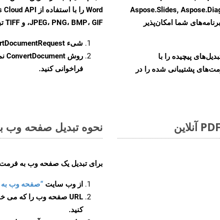
Aspose.Slides, Aspose.Di
رنامه‌های شما امکان‌پذیر
JPEG، PNG، BMP، GIF، و TIFF تبدیل کنید.
شیء
rtDocumentRequest
روش
ConvertDocument
و تبدیل‌های پیچیده را با
فراخوانی کنید.
مت‌های پشتیبانی شده را در
نحوه تبدیل صفحه وب به 
برای تبدیل یک صفحه وب به فرمت BMP، مراحل زیر را دنبال کنید
از وب سایت
“صفحه وب به BMP”
URL صفحه وب را که می خو
کنید.