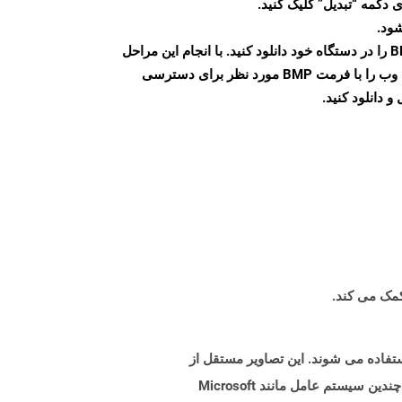
 دکمه “تبدیل” کلیک کنید.
شود.
پس از اتمام تبدیل، فایل BMP را در دستگاه خود دانلود کنید. با انجام این مراحل
می توانید به راحتی صفحات وب را با فرمت BMP مورد نظر برای دسترسی
و دانلود کنید.
یی که دارای پسوند هستند .BMP فایلهای تصویری bitmap را نشان می دهد که برای ذخیره تصاویر دیجیتال bitmap استفاده می شوند. این تصاویر مستقل از
آداپتور گرافیکی هستند و به آنها فرمت فایل Bitmap مستقل (DIB) نیز گفته می شود. این استقلال هدف از باز کردن پرونده در چندین سیستم عامل مانند Microsoft