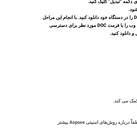
 دکمه “تبدیل” کلیک کنید.
شود.
پس از اتمام تبدیل، فایل DOC را در دستگاه خود دانلود کنید. با انجام این مراحل
می توانید به راحتی صفحات وب را با فرمت DOC مورد نظر برای دسترسی
و دانلود کنید.
البته! Aspose Cloud از سرورهای ابری آمازون EC2 استفاده می کند که امنیت و انعطاف پذیری سرویس را تضمین می کند. لطفاً درباره روش‌های امنیتی Aspose بیشتر