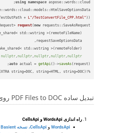
using
namespace
 aspose::words::cloud;

TestOutPath + 
L"/TestConvertFile_CPP.html"
));

Request> 
request
(
new
)
nullptr
,
nullptr
,
nullptr
,
nullptr
,
nullptr
auto
 actual = 
getApi
()->
saveAs
%!(EXTRA string=DOC, string=HTML, string=DOC)
تبدیل ساده PDF Files to DOC روی C++ SDK
راه اندازی WordsApi و CellsApi
WordsApi
و
CellsApi، نسخه Basient