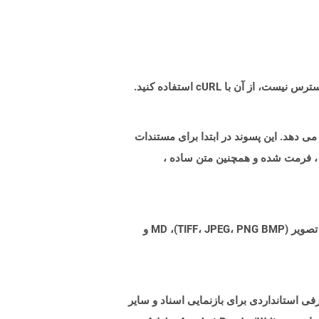
 با فرمت فایل باینری نشان می دهد. این پسوند در ابتدا برای مستندات
 ، فرمت شده و همچنین متن ساده ،
Aspose.Total Cloud می تواند فرمت های فایل را از هر خانواده محصول به هر خانواده محصول دیگری به PDF، DOCX، XPS، تصویر (TIFF، JPEG، PNG BMP)، MD و
. هدف از این قالب پرونده ، معرفی استانداردی برای بازنمایی اسناد و سایر