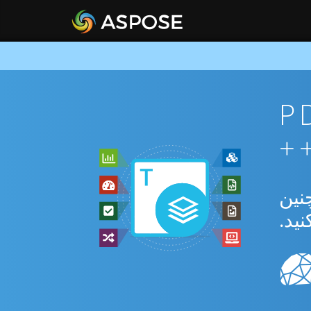
ان PDF To
بدیل بین PDF و DOC و همچنین