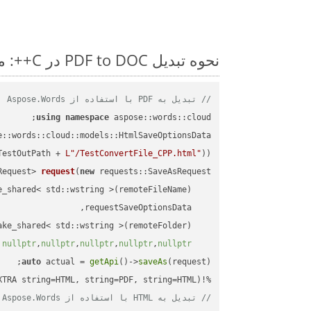
نحوه تبدیل PDF to DOC در C++: مثال کد گام به گام
// تبدیل به PDF با استفاده از Aspose.Words
using
namespace
 aspose::words::cloud;

TestOutPath + 
L"/TestConvertFile_CPP.html"
));

Request> 
request
(
new
)
nullptr
,
nullptr
,
nullptr
,
nullptr
,
nullptr
auto
 actual = 
getApi
()->
saveAs
%!(EXTRA string=HTML, string=PDF, string=HTML)

// تبدیل به HTML با استفاده از Aspose.Words