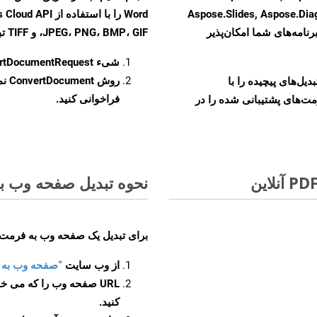
Aspose.Slides, Aspose.Di
رنامه‌های شما امکان‌پذیر
JPEG، PNG، BMP، GIF، و TIFF تبدیل کنید.
شیء
rtDocumentRequest
روش
ConvertDocument
و تبدیل‌های پیچیده را با
فراخوانی کنید.
مت‌های پشتیبانی شده را در
نحوه تبدیل صفحه وب به 
برای تبدیل یک صفحه وب به فرمت DOC، مراحل زیر را دنبال کنید
از وب سایت
“صفحه وب به DOC”
URL صفحه وب را که می خو
کنید.