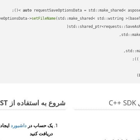
auto
veOptionsData->
setFileName
(std::make_shared< std::wstring >(base
std::shared_ptr<requests::SaveAs
;

 )
شروع به استفاده از Aspose.Total REST برای PDF to DOC کنید
یک حساب در
داشبورد
دریافت کنید