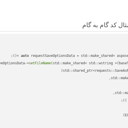
auto
veOptionsData->
setFileName
(std::make_shared< std::wstring >(base
std::shared_ptr<requests::SaveAs
;

 )