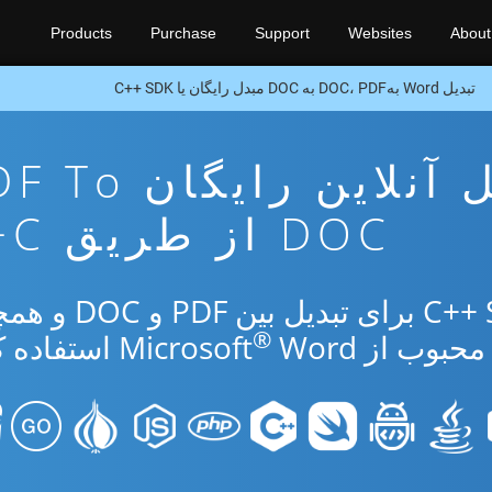
Products
Purchase
Support
Websites
About
تبدیل Word بهDOC، PDF به DOC مبدل رایگان یا C++ SDK
برنامه تبدیل آنلاین رایگ
DOC از طریق C++
از برنامه رایگان آنلاین یا C++ SDK برای ت
®
 از Microsoft
Word استفاده کنید.