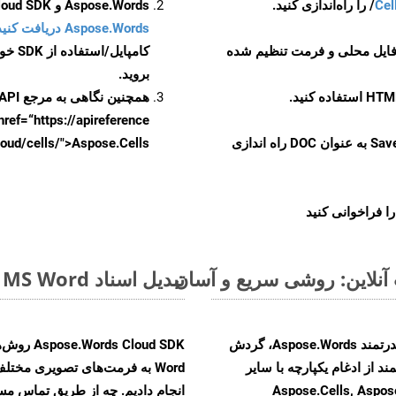
Cel
Aspose.Words و Aspose.Cells Cloud SDK برای کد منبع C++ را از
Aspose.Words دریافت کنید مخازن GitHub
 فایل محلی و فرمت تنظیم شده
کامپایل/استفاده از SDK خودتان یا برای گزینه های دانلود جایگزین به
بروید.
همچنین نگاهی به مرجع API مبتنی بر Swagger برای
href=“https://apireference بیندازید. برای اطلاعات بیشتر دربار
را از CellsAPI با SaveFormat به عنوان DOC راه اندازی
.aspose.cloud/cells/">Aspose.Cells ر
ا فراخوانی کنید
تبدیل اسناد MS Word از PDF به فرمت‌های تصویری - راهنمای گام به گام
با تبدیل فایل‌های PDF به HTML با استفاده از API قدرتمند Aspose.Words، گردش
ند از ادغام یکپارچه با سایر
Aspose.Cells, Aspose.PDF, Aspos,