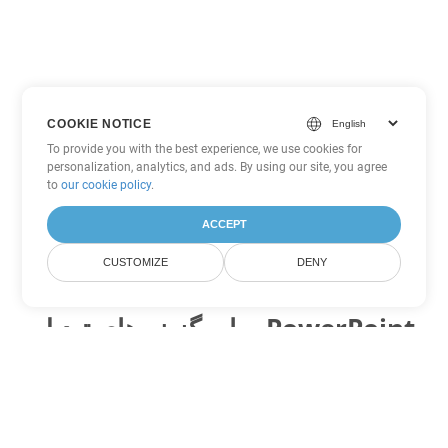
COOKIE NOTICE
To provide you with the best experience, we use cookies for
personalization, analytics, and ads. By using our site, you agree
to
our cookie policy
.
ACCEPT
CUSTOMIZE
DENY
سایر گزینه های تبدیل PowerPoint
POT را به DOC تبدیل کنید
DOC:
Microsoft Word Binary Format