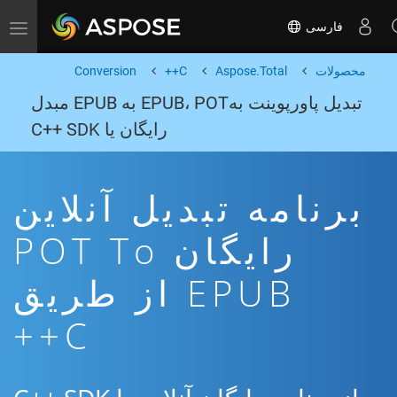
فارسی
Toggle navigation
محصولات
Aspose.Total
C++
Conversion
تبدیل پاورپوینت بهEPUB، POT به EPUB مبدل
رایگان یا C++ SDK
برنامه تبدیل آنلاین
رایگان POT To
EPUB از طریق
C++