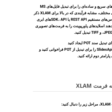
Aspose.Slides Cloud SDK روش‌های سریع و ساده‌ای را برای تبدیل فایل‌های MS
PowerPoint به فرمت‌های تصویری مختلف، مشابه فرآیندی که در بالا برای XLAM ذکر
شد، ارائه می‌کند. با استفاده از تماس‌های مستقیم REST API یا SDK، APIهای ابری
امکان می‌دهند اسلایدهای پاورپوینت را به فرمت‌های تصویری
بدیل سند POT ایجاد کنید
نمونه کلاس SlidesApi را برای تبدیل از POT فراخوانی کنید و
ارامتر دوم ارائه کنید.
رمت XLAM
: