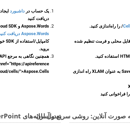
یک حساب در
داشبورد
دریافت کنید
Cel
Aspose.Words و Aspose.Cells Cloud SDK برای کد منبع C++ را از
Aspose.Words دریافت کنید مخازن GitHub
 فایل محلی و فرمت تنظیم شده
کامپایل/استفاده از SDK خودتان یا برای گزینه های دانلود جایگزین به
بروید.
همچنین نگاهی به مرجع API مبتنی بر Swagger برای
href=“https://apireference بیندازید. برای اطلاعات بیشتر دربار
را از CellsAPI با SaveFormat به عنوان XLAM راه اندازی
.aspose.cloud/cells/">Aspose.Cells ر
ا فراخوانی کنید
تبدیل ارائه‌های MS PowerPoint از POT به فرمت‌های تصویری - راهنمای گام به گام