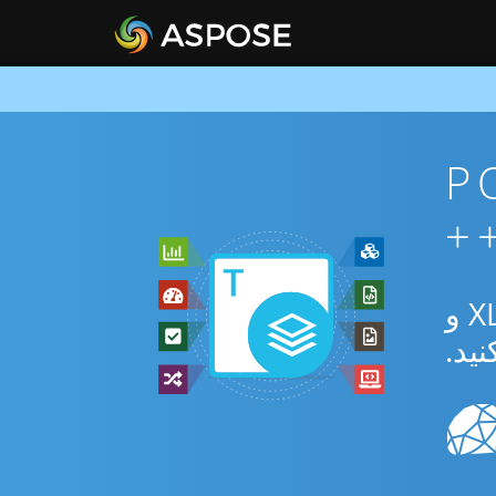
ان POT To
از برنامه رایگان آنلاین یا C++ SDK برای تبدیل بین POT و XLAM و