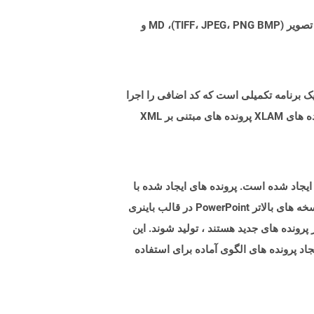
Aspose.Total Cloud می تواند فرمت های فایل را از هر خانواده محصول به هر خانواده محصول دیگری به PDF، DOCX، XPS، تصویر (TIFF، JPEG، PNG BMP)، MD و
یک برنامه تکمیلی است که کد اضافی را اجرا
می کند و عملکرد اضافی را برای صفحات گسترده فراهم می کند. پرونده های XLAM با گسترش .xlam ذخیره می شوند. پرونده های XLAM پرونده های مبتنی بر XML
رونده هایی با پسوند .pot نشان دهنده فایلهای الگوی پاورپوینت مایکروسافت است که توسط نسخه های پاورپوینت 97-2003 ایجاد شده است. پرونده های ایجاد شده با
این نسخه های Microsoft PowerPoint در مقایسه با موارد ایجاد شده در قالب های فایل OpenXML Opection با استفاده از نسخه های بالاتر PowerPoint در قالب باینری
ز پرونده های جدید هستند ، تولید شوند. این
اد پرونده های الگوی آماده برای استفاده