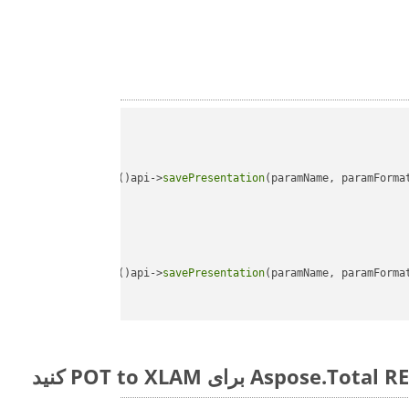
api->
savePresentation
(paramName, paramForma
api->
savePresentation
(paramName, paramForma