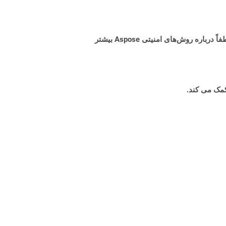
البته! Aspose Cloud از سرورهای ابری آمازون EC2 استفاده می کند که امنیت و انعطاف پذیری سرویس را تضمین می کند. لطفاً درباره روش‌های امنیتی Aspose بیشتر