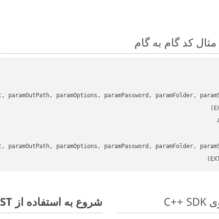
t, paramOutPath, paramOptions, paramPassword, paramFolder, param
t, paramOutPath, paramOptions, paramPassword, paramFolder, param
شروع به استفاده از Aspose.Total REST برای POT to XLAM کنید