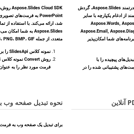
با تبدیل فایل‌های POT به HTML با استفاده از API قدرتمند Aspose.Slides، گردش
ند از ادغام یکپارچه با سایر
Aspose.Words, Aspose.Cells, Aspo,
Aspose.Email, Aspose.Di
Aspose.Slides به شما 
رنامه‌های شما امکان‌پذیر
متعدد، از جمله JPEG، PNG، BMP، GIF، و TIFF تبدیل کنید.
نمونه کلاس
SlidesApi
را برای ت
روش
Convert
و تبدیل‌های پیچیده را با
فرمت مورد نظر را به عنوان پ
مت‌های پشتیبانی شده را در
نحوه تبدیل صفحه وب به ف
برای تبدیل یک صفحه وب به فرمت XLAM، مراحل زیر را دنبال کنید