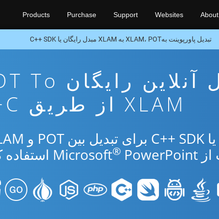
Products
Purchase
Support
Websites
About
تبدیل پاورپوینت بهXLAM، POT به XLAM مبدل رایگان یا C++ SDK
برنامه تبدیل آنلاین رایگ
XLAM از طریق C++
®
Micr
PowerPoint استفاده کنید.