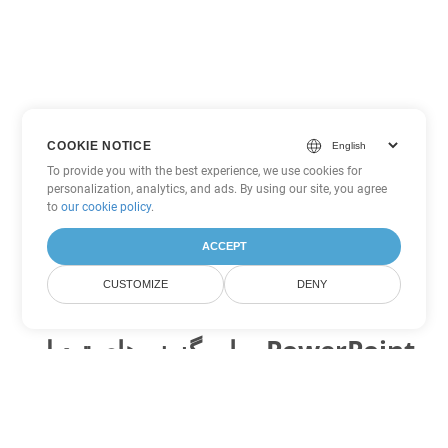
COOKIE NOTICE
To provide you with the best experience, we use cookies for
personalization, analytics, and ads. By using our site, you agree
to
our cookie policy
.
ACCEPT
CUSTOMIZE
DENY
سایر گزینه های تبدیل PowerPoint
POTM را به DOC تبدیل کنید
DOC:
Microsoft Word Binary Format