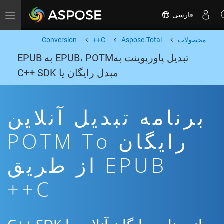
فارسی
Toggle navigation
محصولات
Aspose.Total
C++
Conversion
تبدیل پاورپوینت بهEPUB، POTM به EPUB
مبدل رایگان یا C++ SDK
برنامه تبدیل آنلاین
رایگان POTM To
EPUB از طریق
C++