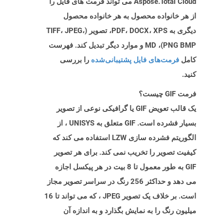
Aspose.Total Cloud می تواند فرمت های فایل را
از هر خانواده محصول به هر خانواده محصول
دیگری به PDF، DOCX، XPS، تصویر (TIFF، JPEG،
PNG BMP)، MD و موارد دیگر تبدیل کند. فهرست
کامل
فرمت‌های فایل پشتیبانی‌شده
را بررسی
کنید.
فرمت GIF چیست؟
یک قالب تعویض GIF یا گرافیکی نوعی از تصویر
بسیار فشرده است. GIF متعلق به UNISYS ، از
الگوریتم فشرده سازی LZW استفاده می کند که
کیفیت تصویر را تخریب نمی کند. برای هر تصویر
GIF به طور معمول تا 8 بیت در هر پیکسل اجازه
می دهد و حداکثر 256 رنگ در سراسر تصویر مجاز
است. بر خلاف یک تصویر JPEG ، که می تواند تا 16
میلیون رنگ را به نمایش بگذارد و به اندازه آن