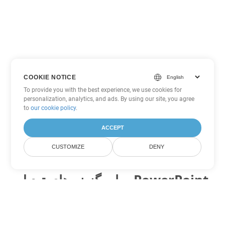
COOKIE NOTICE
To provide you with the best experience, we use cookies for
personalization, analytics, and ads. By using our site, you agree
to
our cookie policy
.
ACCEPT
CUSTOMIZE
DENY
سایر گزینه های تبدیل PowerPoint
POTM را به DOC تبدیل کنید
DOC:
Microsoft Word Binary Format