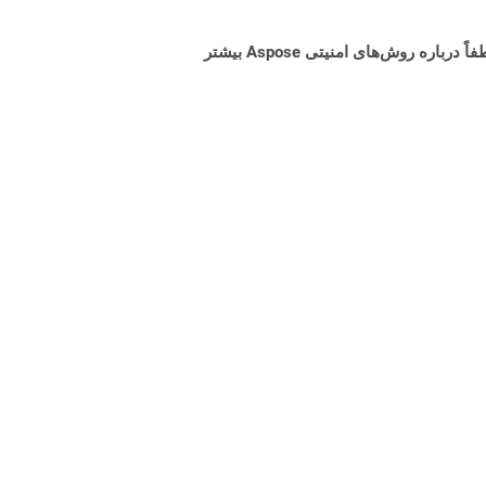
البته! Aspose Cloud از سرورهای ابری آمازون EC2 استفاده می کند که امنیت و انعطاف پذیری سرویس را تضمین می کند. لطفاً درباره روش‌های امنیتی Aspose بیشتر