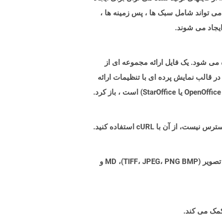
 می تواند شامل سبک ها ، پس زمینه ها ،
ایجاد می شوند.
شان دهنده فرمت فایل ارائه است که توسط OpenOffice.org در استاندارد OASISOPEN استفاده می شود. یک فایل ارائه مجموعه ای از
در قالب نمایش پرده ای با تنظیمات ارائه
Aspose.Total Cloud می تواند فرمت های فایل را از هر خانواده محصول به هر خانواده محصول دیگری به PDF، DOCX، XPS، تصویر (TIFF، JPEG، PNG BMP)، MD و