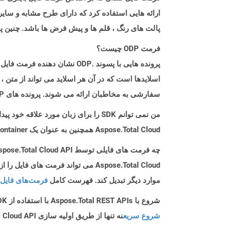
ارائه هایی استفاده کرد که دارای طرح مشابه و سایر
پالت های رنگ ، قلم ها و پیش فرض ها باشد. چنین پر
فرمت ODP چیست؟
اسلایدها است که در آن هر اسلاید می تواند از متن ،
سفارشی به مخاطبان ارائه می شوند. پرونده های ODP را می توان با برنامه هایی که مطابق با فرمت OpenDocument (مانند OpenOffice یا StarOffice) است ، باز کرد.
من نمی توانم SDK را برای زبان مورد علاقه خود پیدا کنم. باید چکار کنم؟
Aspose.Total Cloud همچنین به عنوان یک Docker Container در دسترس است. در صورتی که SDK مورد نیاز شما هنوز در دسترس نیست، از آن با cURL استفاده کنید.
چه فرمت های فایلی توسط Aspose.Total Cloud API پشتیبانی می شود؟
موارد دیگر تبدیل کند. فهرست کامل
فرمت‌های فایل 
شروع با Aspose.Total REST APIs با استفاده از C++ SDK: راهنمای مبتدی
شروع سریع
نه تنها از طریق اولیه سازی Aspose.Total Cloud API راهنمایی می کند، بلکه به نصب کتابخانه های مورد نیاز نیز کمک می کند.