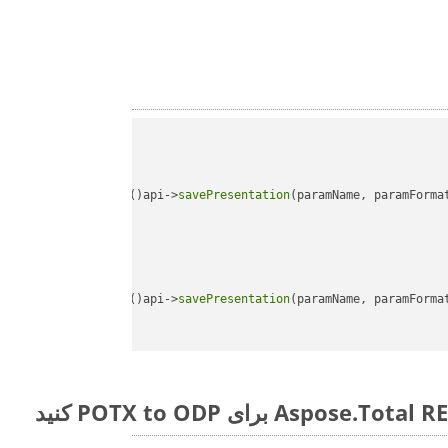
api->
savePresentation
(paramName, paramForma
api->
savePresentation
(paramName, paramForma