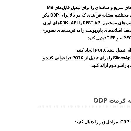
Aspose.Slides Cloud SDK روش‌های سریع و ساده‌ای را برای تبدیل فایل‌های MS
PowerPoint به فرمت‌های تصویری مختلف، مشابه فرآیندی که در بالا برای ODP ذکر
شد، ارائه می‌کند. با استفاده از تماس‌های مستقیم REST API یا SDK، APIهای ابری
امکان می‌دهند اسلایدهای پاورپوینت را به فرمت‌های تصویری
بدیل سند POTX ایجاد کنید
نمونه کلاس SlidesApi را برای تبدیل از POTX فراخوانی کنید و
ارامتر دوم ارائه کنید.
فرمت ODP
: