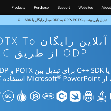
Products
Purchase
Support
Websites
About
تبدیل پاورپوینت بهODP، POTX به ODP مبدل رایگان یا C++ SDK
برنامه تبدیل آنلاین رایگان
ODP از طریق C++
®
Micr
PowerPoint استفاده کنید.