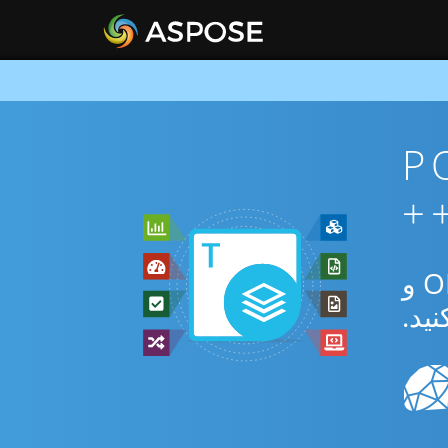
 POTX To
از برنامه رایگان آنلاین یا C++ SDK برای تبدیل بین POTX و ODP و