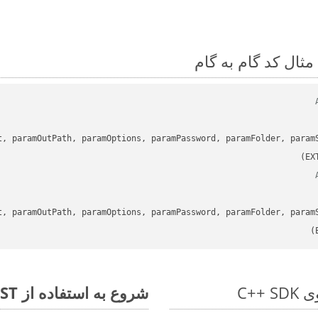
t, paramOutPath, paramOptions, paramPassword, paramFolder, param
t, paramOutPath, paramOptions, paramPassword, paramFolder, param
شروع به استفاده از Aspose.Total REST برای POTX to ODP کنید