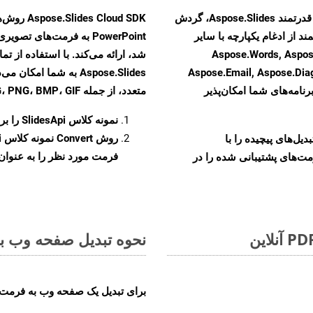
با تبدیل فایل‌های POTX به HTML با استفاده از API قدرتمند Aspose.Slides، گردش
ند از ادغام یکپارچه با سایر
Aspose.Words, Aspose.Cells, Aspo,
Aspose.Email, Aspose.Di
Aspose.Slides به شما 
رنامه‌های شما امکان‌پذیر
متعدد، از جمله JPEG، PNG، BMP، GIF، و TIFF تبدیل کنید.
نمونه کلاس
SlidesApi
را برای ت
روش
Convert
و تبدیل‌های پیچیده را با
فرمت مورد نظر را به عنوان پ
مت‌های پشتیبانی شده را در
نحوه تبدیل صفحه وب به 
برای تبدیل یک صفحه وب به فرمت ODP، مراحل زیر را دنبال کنید