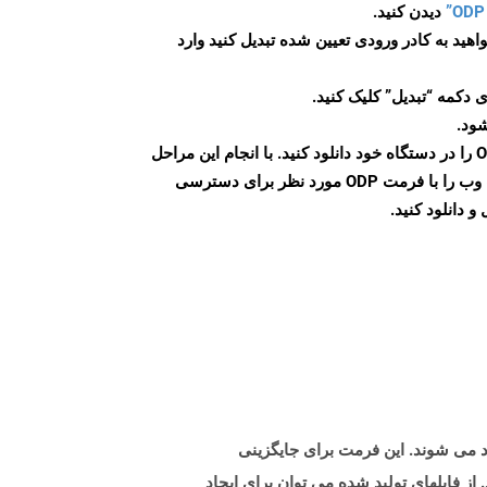
دیدن کنید.
اهید به کادر ورودی تعیین شده تبدیل کنید وارد
 دکمه “تبدیل” کلیک کنید.
شود.
پس از اتمام تبدیل، فایل ODP را در دستگاه خود دانلود کنید. با انجام این مراحل
می توانید به راحتی صفحات وب را با فرمت ODP مورد نظر برای دسترسی
و دانلود کنید.
رائه الگوی پاورپوینت مایکروسافت است که با Microsoft PowerPoint 2007 و بالاتر ایجاد می شوند. این فرمت برای جایگزینی
اخته شده است ایجاد شده و با PowerPoint 97-2003 پشتیبانی می شود. از فایلهای تولید شده می توان برای ایجاد