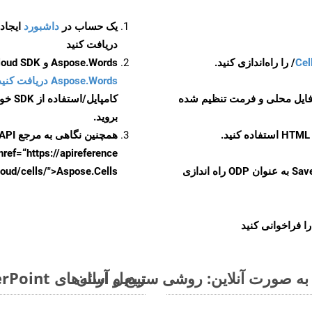
یک حساب در
داشبورد
دریافت کنید
Cel
Aspose.Words و Aspose.Cells Cloud SDK برای کد منبع C++ را از
Aspose.Words دریافت کنید مخازن GitHub
 فایل محلی و فرمت تنظیم شده
کامپایل/استفاده از SDK خودتان یا برای گزینه های دانلود جایگزین به
بروید.
همچنین نگاهی به مرجع API مبتنی بر Swagger برای
href=“https://apireference بیندازید. برای اطلاعات بیشتر دربار
را از CellsAPI با SaveFormat به عنوان ODP راه اندازی
.aspose.cloud/cells/">Aspose.Cells ر
ا فراخوانی کنید
تبدیل ارائه‌های MS PowerPoint از POTX به فرمت‌های تصویری - راهنمای گام به گام