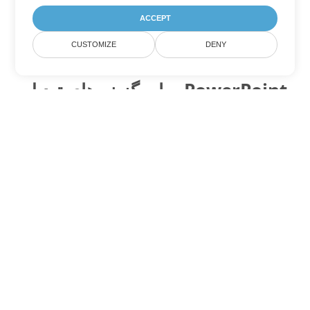
ACCEPT
CUSTOMIZE
DENY
سایر گزینه های تبدیل PowerPoint
PPS را به DOC تبدیل کنید
DOC:
Microsoft Word Binary Format
PPS را به DOT تبدیل کنید
DOT:
Microsoft Word Template Files
PPS را به DOCX تبدیل کنید
DOCX:
Office 2007+ Word Document
PPS را به DOCM تبدیل کنید