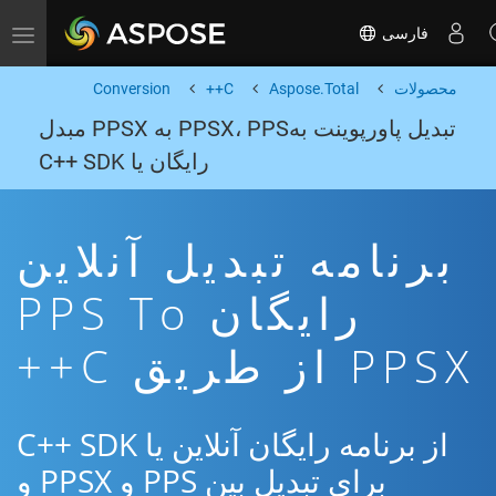
فارسی
Toggle navigation
محصولات
Aspose.Total
C++
Conversion
تبدیل پاورپوینت بهPPSX، PPS به PPSX مبدل
رایگان یا C++ SDK
برنامه تبدیل آنلاین
رایگان PPS To
PPSX از طریق C++
از برنامه رایگان آنلاین یا C++ SDK
برای تبدیل بین PPS و PPSX و