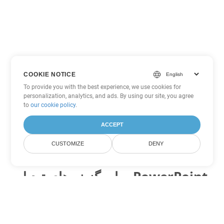
COOKIE NOTICE
To provide you with the best experience, we use cookies for
personalization, analytics, and ads. By using our site, you agree
to
our cookie policy
.
ACCEPT
CUSTOMIZE
DENY
سایر گزینه های تبدیل PowerPoint
PPS را به DOC تبدیل کنید
DOC:
Microsoft Word Binary Format