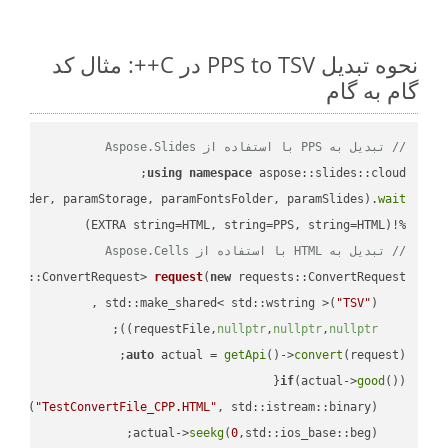
نحوه تبدیل PPS to TSV در C++: مثال کد
گام به گام
// تبدیل به PPS با استفاده از Aspose.Slides
using
namespace
mFolder, paramStorage, paramFontsFolder, paramSlides).
wait
%!(EXTRA string=HTML, string=PPS, string=HTML)

// تبدیل به HTML با استفاده از Aspose.Cells
ests::ConvertRequest> 
request
(
new
"TSV"
    std::make_shared< std::wstring >(
;

))
nullptr
,
nullptr
,
nullptr
    requestFile,
auto
 actual = 
getApi
()->
convert
(request);

if
(actual->
good
 
out
(
"TestConvertFile_CPP.HTML"
, std::istream::binary)
seekg
(
0
    actual->