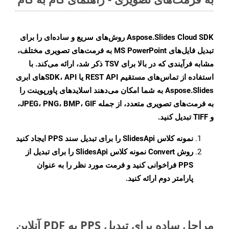
Aspose.Slides Cloud SDK روش‌های سریع و ساده‌ای را برای
تبدیل فایل‌های MS PowerPoint به فرمت‌های تصویری مختلف،
مشابه فرآیندی که در بالا برای TSV ذکر شد، ارائه می‌کند. با
استفاده از تماس‌های مستقیم REST API یا SDK، APIهای ابری
Aspose.Slides به شما امکان می‌دهند اسلایدهای پاورپوینت را
به فرمت‌های تصویری متعدد، از جمله JPEG، PNG، BMP، GIF،
و TIFF تبدیل کنید.
نمونه کلاس
SlidesApi
را برای تبدیل سند PPS ایجاد کنید
روش
Convert
نمونه کلاس SlidesApi را برای تبدیل از
PPS فراخوانی کنید و فرمت مورد نظر را به عنوان
پارامتر دوم ارائه کنید.
مراحل ساده برای تبدیل PPS به PDF آنلاین