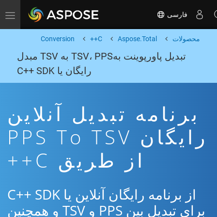
فارسی
Toggle navigation
محصولات
Aspose.Total
C++
Conversion
تبدیل پاورپوینت بهTSV، PPS به TSV مبدل
رایگان یا C++ SDK
برنامه تبدیل آنلاین
رایگان PPS To TSV
از طریق C++
از برنامه رایگان آنلاین یا C++ SDK
برای تبدیل بین PPS و TSV و همچنین