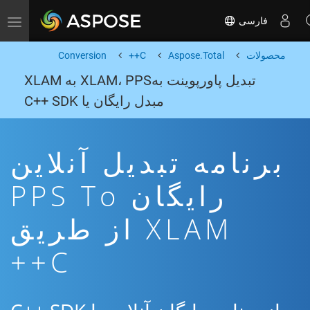
فارسی
Toggle navigation
محصولات
Aspose.Total
C++
Conversion
تبدیل پاورپوینت بهXLAM، PPS به XLAM
مبدل رایگان یا C++ SDK
برنامه تبدیل آنلاین
رایگان PPS To
XLAM از طریق
C++