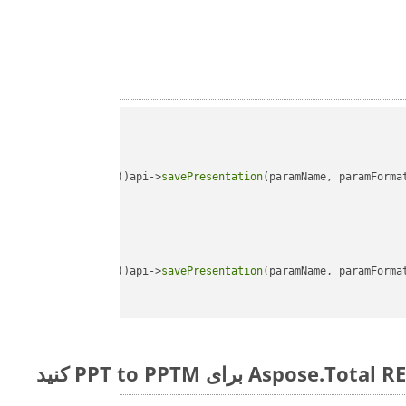
api->
savePresentation
(paramName, paramForma
api->
savePresentation
(paramName, paramForma