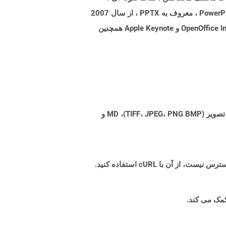
تصاویر ، چندرسانه ای و سایر اشیاء OLE تعبیه شده باشد. مایکروسافت از سال 2007 به بعد با فرمت پرونده جدیدتر برای PowerPoint ، معروف به PPTX ، از سال 2007
به بعد که بر اساس Office OpenXML است و با این فرمت فایل باینری متفاوت است. چندین برنامه کاربردی دیگر مانند OpenOffice Impress و Apple Keynote همچنین
Aspose.Total Cloud می تواند فرمت های فایل را از هر خانواده محصول به هر خانواده محصول دیگری به PDF، DOCX، XPS، تصویر (TIFF، JPEG، PNG BMP)، MD و