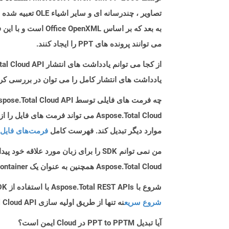
می توانند پرونده های PPT را ایجاد کنند.
از کجا می توانم یادداشت های انتشار Aspose.Total Cloud API را برای C++ پیدا کنم؟
یادداشت های انتشار کامل را می توان در بررسی کر
چه فرمت های فایلی توسط Aspose.Total Cloud API پشتیبانی می شود؟
موارد دیگر تبدیل کند. فهرست کامل
فرمت‌های فایل 
من نمی توانم SDK را برای زبان مورد علاقه خود پیدا کنم. باید چکار کنم؟
Aspose.Total Cloud همچنین به عنوان یک Docker Container در دسترس است. در صورتی که SDK مورد نیاز شما هنوز در دسترس نیست، از آن با cURL استفاده کنید.
شروع با Aspose.Total REST APIs با استفاده از C++ SDK: راهنمای مبتدی
شروع سریع
نه تنها از طریق اولیه سازی Aspose.Total Cloud API راهنمایی می کند، بلکه به نصب کتابخانه های مورد نیاز نیز کمک می کند.
آیا تبدیل PPT to PPTM در Cloud ایمن است؟