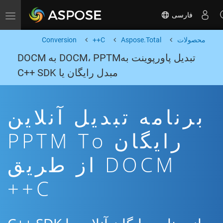
فارسی
Toggle navigation
محصولات
Aspose.Total
C++
Conversion
تبدیل پاورپوینت بهDOCM، PPTM به DOCM
مبدل رایگان یا C++ SDK
برنامه تبدیل آنلاین
رایگان PPTM To
DOCM از طریق
C++