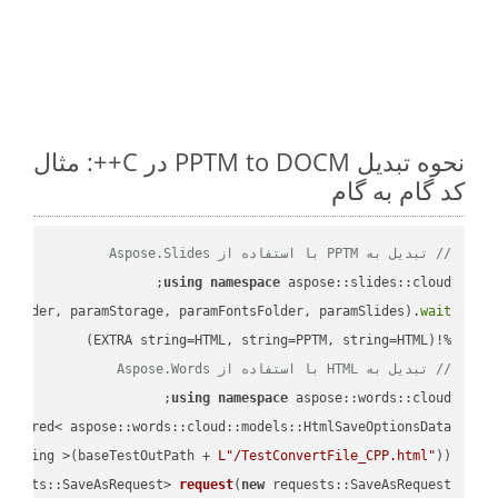
نحوه تبدیل PPTM to DOCM در C++: مثال
کد گام به گام
// تبدیل به PPTM با استفاده از Aspose.Slides
using
namespace
mFolder, paramStorage, paramFontsFolder, paramSlides).
wait
%!(EXTRA string=HTML, string=PPTM, string=HTML)

// تبدیل به HTML با استفاده از Aspose.Words
using
namespace
 aspose::words::cloud;

wstring >(baseTestOutPath + 
L"/TestConvertFile_CPP.html"
));

quests::SaveAsRequest> 
request
(
new