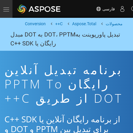
فارسی
Toggle navigation
محصولات
Aspose.Total
C++
Conversion
تبدیل پاورپوینت بهDOT، PPTM به DOT مبدل
رایگان یا C++ SDK
برنامه تبدیل آنلاین
رایگان PPTM To
DOT از طریق C++
از برنامه رایگان آنلاین یا C++ SDK
برای تبدیل بین PPTM و DOT و