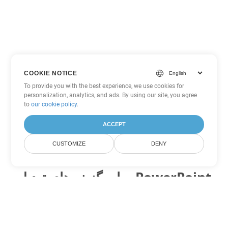
COOKIE NOTICE
To provide you with the best experience, we use cookies for
personalization, analytics, and ads. By using our site, you agree
to
our cookie policy
.
ACCEPT
CUSTOMIZE
DENY
سایر گزینه های تبدیل PowerPoint
PPTX را به DOC تبدیل کنید
DOC:
Microsoft Word Binary Format