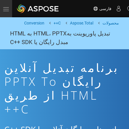
فارسی
Toggle navigation
محصولات
Aspose.Total
C++
Conversion
تبدیل پاورپوینت بهHTML، PPTX به HTML
مبدل رایگان یا C++ SDK
برنامه تبدیل آنلاین
رایگان PPTX To
HTML از طریق
C++