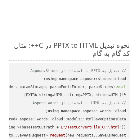
نحوه تبدیل PPTX to HTML در C++: مثال
کد گام به گام
// تبدیل به PPTX با استفاده از Aspose.Slides
using
namespace
mFolder, paramStorage, paramFontsFolder, paramSlides).
wait
%!(EXTRA string=HTML, string=PPTX, string=HTML)

// تبدیل به HTML با استفاده از Aspose.Words
using
namespace
 aspose::words::cloud;

wstring >(baseTestOutPath + 
L"/TestConvertFile_CPP.html"
));

quests::SaveAsRequest> 
request
(
new