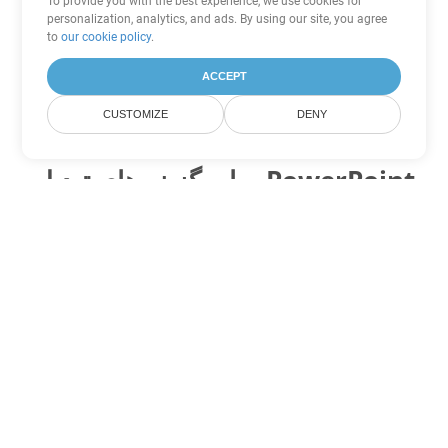
To provide you with the best experience, we use cookies for
personalization, analytics, and ads. By using our site, you agree
to
our cookie policy
.
ACCEPT
CUSTOMIZE
DENY
سایر گزینه های تبدیل PowerPoint
PPTX را به DOC تبدیل کنید
DOC:
Microsoft Word Binary Format
PPTX را به DOT تبدیل کنید
DOT:
Microsoft Word Template Files
PPTX را به DOCX تبدیل کنید
DOCX:
Office 2007+ Word Document