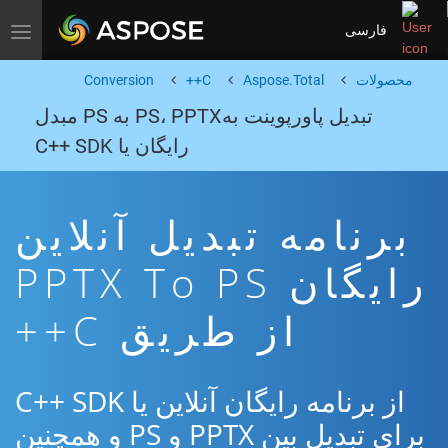
فارسی
Toggle navigation
محصولات
Aspose.Total
C++
Conversion
تبدیل پاورپوینت بهPS، PPTX به PS مبدل
رایگان یا C++ SDK
برنامه تبدیل آنلاین
رایگان PPTX To PS
از طریق C++
از برنامه رایگان آنلاین یا C++ SDK
برای تبدیل بین PPTX و PS و همچنین