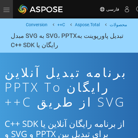
فارسی
Toggle navigation
محصولات
Aspose.Total
C++
Conversion
تبدیل پاورپوینت بهSVG، PPTX به SVG مبدل
رایگان یا C++ SDK
برنامه تبدیل آنلاین
رایگان PPTX To
SVG از طریق C++
از برنامه رایگان آنلاین یا C++ SDK
برای تبدیل بین PPTX و SVG و