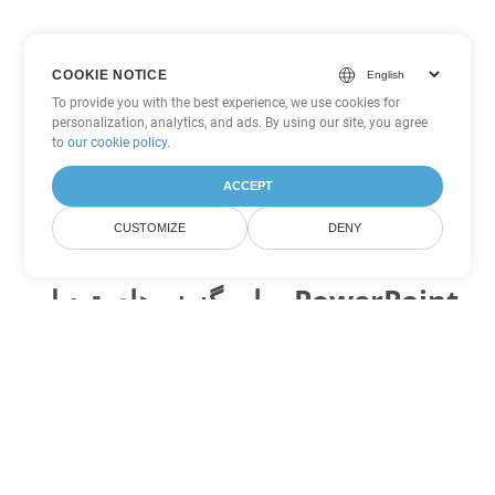
COOKIE NOTICE
To provide you with the best experience, we use cookies for
personalization, analytics, and ads. By using our site, you agree
to
our cookie policy
.
ACCEPT
CUSTOMIZE
DENY
سایر گزینه های تبدیل PowerPoint
PPTX را به DOC تبدیل کنید
DOC:
Microsoft Word Binary Format
PPTX را به DOT تبدیل کنید
DOT:
Microsoft Word Template Files