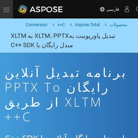
فارسی
Toggle navigation
محصولات
Aspose.Total
C++
Conversion
تبدیل پاورپوینت بهXLTM، PPTX به XLTM
مبدل رایگان یا C++ SDK
برنامه تبدیل آنلاین
رایگان PPTX To
XLTM از طریق
C++