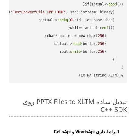
if
(actual->
good
 
out
(
"TestConvertFile_CPP.HTML"
, std::istream::binary)
seekg
(
0
    actual->
while
(!actual->
eof
char
* buffer = 
new
char
[
256
read
(buffer,
256
        actual->
write
(buffer,
256
        out.
%!(EXTRA string=XLTM)
تبدیل ساده PPTX Files to XLTM روی
C++ SDK
راه اندازی WordsApi و CellsApi