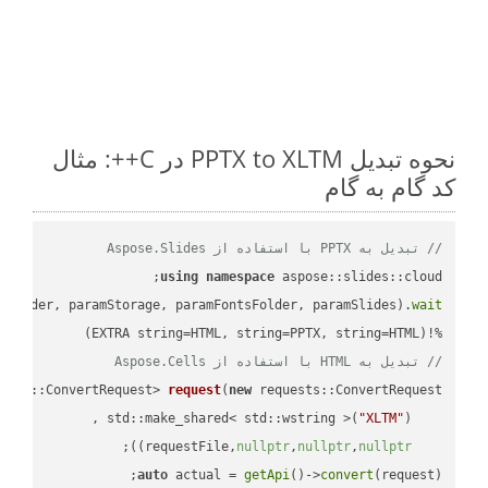
نحوه تبدیل PPTX to XLTM در C++: مثال
کد گام به گام
// تبدیل به PPTX با استفاده از Aspose.Slides
using
namespace
mFolder, paramStorage, paramFontsFolder, paramSlides).
wait
%!(EXTRA string=HTML, string=PPTX, string=HTML)

// تبدیل به HTML با استفاده از Aspose.Cells
ests::ConvertRequest> 
request
(
new
"XLTM"
    std::make_shared< std::wstring >(
;

))
nullptr
,
nullptr
,
nullptr
    requestFile,
auto
 actual = 
getApi
()->
convert
(request);
