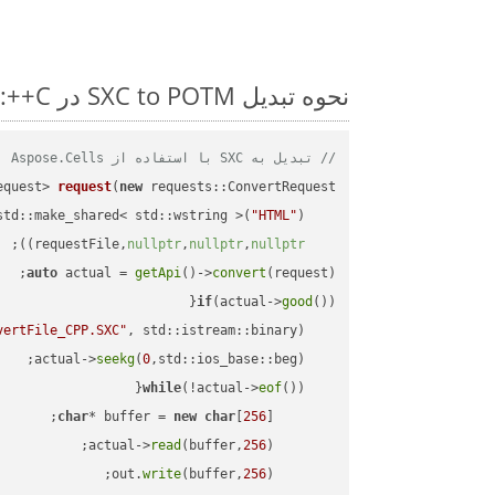
نحوه تبدیل SXC to POTM در C++: مثال کد گام به گام
// تبدیل به SXC با استفاده از Aspose.Cells
equest> 
request
(
new
"HTML"
    std::make_shared< std::wstring >(
;

))
nullptr
,
nullptr
,
nullptr
    requestFile,
auto
 actual = 
getApi
()->
convert
(request);

if
(actual->
good
vertFile_CPP.SXC"
, std::istream::binary)
seekg
(
0
    actual->
while
(!actual->
eof
char
* buffer = 
new
char
[
256
read
(buffer,
256
        actual->
write
(buffer,
256
        out.