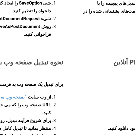
شی
SaveOption
را ایجاد کن
و تبدیل‌های پیچیده را با
دلخواه را تنظیم کنید.
مت‌های پشتیبانی شده را در
شیء
rtDocumentRequest
روش
veAsPostDocument
فراخوانی کنید.
نحوه تبدیل صفحه وب به ف
برای تبدیل یک صفحه وب به فرمت POTM، مراحل زیر را دنبال کنید
از وب سایت
“صفحه وب به POTM”
URL صفحه وب را که می خو
کنید.
برای شروع فرآیند تبدیل، روی
منتظر بمانید تا تبدیل کامل 