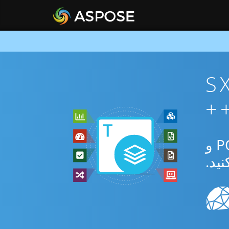
ان SXC To
از برنامه رایگان آنلاین یا C++ SDK برای تبدیل بین SXC و POTM و