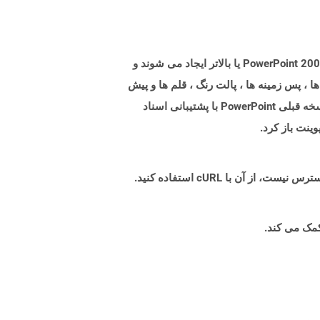
پرونده هایی با پسوند POTM فایلهای Microsoft PowerPoint Template با پشتیبانی از ماکروها هستند. پرونده های POTM با PowerPoint 2007 یا بالاتر ایجاد می شوند و
، پس زمینه ها ، پالت رنگ ، قلم ها و پیش
فرض ها به همراه ماکرو باشد که از توابع سفارشی برای انجام کار خاص تشکیل شده است. آنها همچنین ممکن است توسط نسخه قبلی PowerPoint با پشتیبانی اسناد