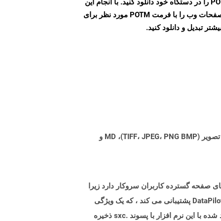
پس از اتمام تبدیل، فایل POTM را در دستگاه خود دانلود کنید. با انجام این
مراحل می توانید به راحتی صفحات وب را با فرمت POTM مورد نظر برای
تر تبدیل و دانلود کنید.
Aspose.Total Cloud می تواند فرمت های فایل را از هر خانواده محصول به هر خانواده محصول دیگری به PDF، DOCX، XPS، تصویر (TIFF، JPEG، PNG BMP)، MD و
OpenOffi است. این فرمت به طور کلی با نیازهای صفحه گسترده کاربران سروکار دارد زیرا
این یک فرمت پرونده گسترده ای است که مبتنی بر XML است. قالب SXC از فرمول ها ، توابع ، ماکروها و نمودارها به همراه DataPilot پشتیبانی می کند ، که یک ویژگی
باورنکردنی است زیرا به طور خودکار شخصی می شود و خلاصه ای از داده های وارداتی خام را ارائه می دهد. پرونده های ایجاد شده با این نرم افزار با پسوند .sxc ذخیره