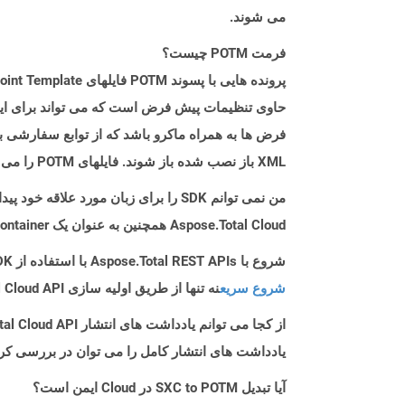
می شوند.
فرمت POTM چیست؟
حاوی تنظیمات پیش فرض است که می تواند برای ایجاد
XML باز نصب شده باز شوند. فایلهای POTM را می توان در Microsoft PowerPoint برای ویرایش مانند سایر پرونده های پاورپوینت باز کرد.
من نمی توانم SDK را برای زبان مورد علاقه خود پیدا کنم. باید چکار کنم؟
Aspose.Total Cloud همچنین به عنوان یک Docker Container در دسترس است. در صورتی که SDK مورد نیاز شما هنوز در دسترس نیست، از آن با cURL استفاده کنید.
شروع با Aspose.Total REST APIs با استفاده از C++ SDK: راهنمای مبتدی
شروع سریع
نه تنها از طریق اولیه سازی Aspose.Total Cloud API راهنمایی می کند، بلکه به نصب کتابخانه های مورد نیاز نیز کمک می کند.
از کجا می توانم یادداشت های انتشار Aspose.Total Cloud API را برای C++ پیدا کنم؟
یادداشت های انتشار کامل را می توان در بررسی کر
آیا تبدیل SXC to POTM در Cloud ایمن است؟