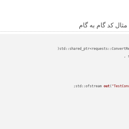
std::shared_ptr<requests::ConvertR
std::ofstream 
out
(
"TestCon