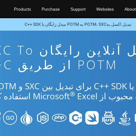
Products
Purchase
Support
Websites
About
تبدیل اکسل بهPOTM، SXC به POTM مبدل رایگان یا C++ SDK
برنامه تبدیل آنلاین رایگ
POTM از طریق C++
®
از Microsoft
Excel استفاده کنید.