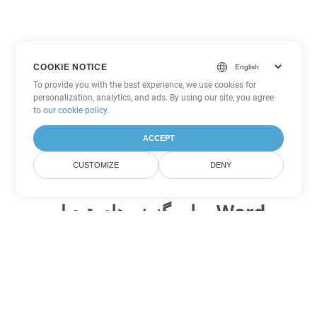
COOKIE NOTICE
To provide you with the best experience, we use cookies for
personalization, analytics, and ads. By using our site, you agree
to
our cookie policy
.
ACCEPT
CUSTOMIZE
DENY
سایر گزینه های تبدیل Word
TXT را به DOC تبدیل کنید
DOC:
Microsoft Word Binary Format
TXT را به DOT تبدیل کنید