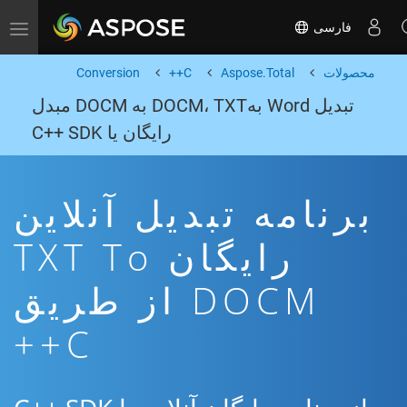
فارسی
Toggle navigation
محصولات
Aspose.Total
C++
Conversion
تبدیل Word بهDOCM، TXT به DOCM مبدل
رایگان یا C++ SDK
برنامه تبدیل آنلاین
رایگان TXT To
DOCM از طریق
C++