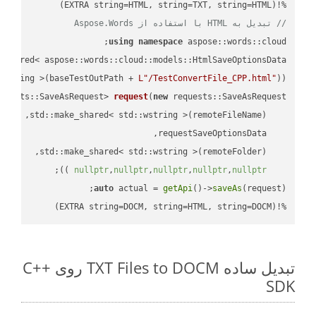
%!(EXTRA string=HTML, string=TXT, string=HTML)

// تبدیل به HTML با استفاده از Aspose.Words
using
namespace
 aspose::words::cloud;

wstring >(baseTestOutPath + 
L"/TestConvertFile_CPP.html"
));

quests::SaveAsRequest> 
request
(
new
;

 ))
nullptr
,
nullptr
,
nullptr
,
nullptr
,
nullptr
auto
 actual = 
getApi
()->
saveAs
%!(EXTRA string=DOCM, string=HTML, string=DOCM)
تبدیل ساده TXT Files to DOCM روی C++
SDK