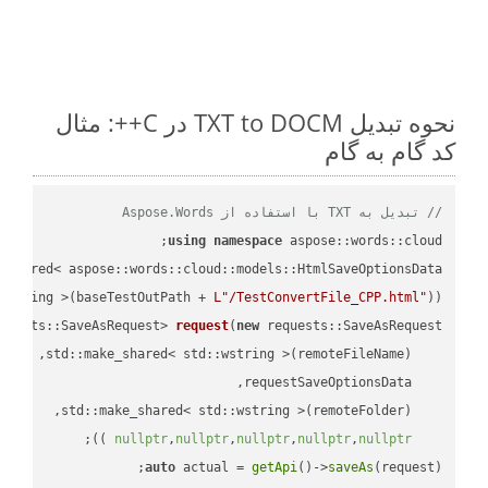
نحوه تبدیل TXT to DOCM در C++: مثال
کد گام به گام
// تبدیل به TXT با استفاده از Aspose.Words
using
namespace
 aspose::words::cloud;

wstring >(baseTestOutPath + 
L"/TestConvertFile_CPP.html"
));

quests::SaveAsRequest> 
request
(
new
;

 ))
nullptr
,
nullptr
,
nullptr
,
nullptr
,
nullptr
auto
 actual = 
getApi
()->
saveAs