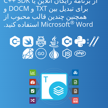
از برنامه رایگان آنلاین یا C++ SDK
برای تبدیل بین TXT و DOCM و
همچنین چندین قالب محبوب از
®
Word استفاده کنید.
Microsoft