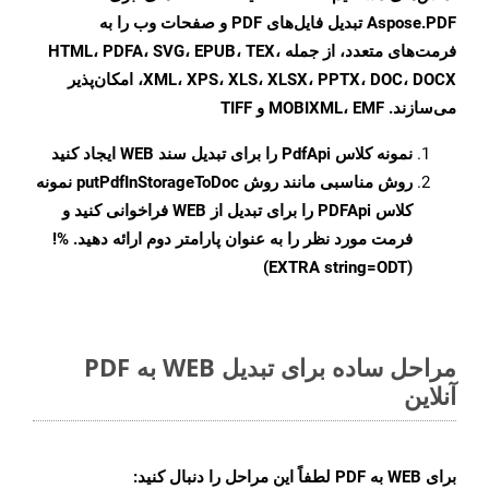
Aspose.PDF تبدیل فایل‌های PDF و صفحات وب را به
فرمت‌های متعدد، از جمله HTML، PDFA، SVG، EPUB، TEX،
XML، XPS، XLS، XLSX، PPTX، DOC، DOCX، امکان‌پذیر
می‌سازند. MOBIXML، EMF و TIFF
نمونه کلاس
PdfApi
را برای تبدیل سند WEB ایجاد کنید
روش مناسبی مانند روش
putPdfInStorageToDoc
نمونه
کلاس PDFApi را برای تبدیل از WEB فراخوانی کنید و
فرمت مورد نظر را به عنوان پارامتر دوم ارائه دهید. %!
(EXTRA string=ODT)
مراحل ساده برای تبدیل WEB به PDF
آنلاین
برای
WEB به PDF
لطفاً این مراحل را دنبال کنید: