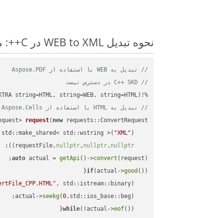
نحوه تبدیل WEB to XML در C++: مثال کد گام به گام
// تبدیل به WEB با استفاده از Aspose.PDF
// C++ SKD در دسترس نیست
%!(EXTRA string=HTML, string=WEB, string=HTML)

// تبدیل به HTML با استفاده از Aspose.Cells
equest> 
request
(
new
"XML"
    std::make_shared< std::wstring >(
;

))
nullptr
,
nullptr
,
nullptr
    requestFile,
auto
 actual = 
getApi
()->
convert
(request);

if
(actual->
good
ertFile_CPP.HTML"
, std::istream::binary)
seekg
(
0
    actual->
while
(!actual->
eof