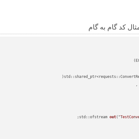
std::shared_ptr<requests::ConvertR
std::ofstream 
out
(
"TestConv