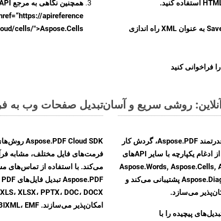
همچنین نگاهی به مرجع API مبتنی بر Swagger برای
href=“https://apireference بیندازید. برای اطلاعات بیشتر دربار
را از CellsAPI با SaveFormat به عنوان XML راه اندازی
.aspose.cloud/cells/">Aspose.Cells ر
ا فراخوانی کنید
تبدیل صفحات وب به فرمت XML - راهنمای گا
با تبدیل فایل‌های WEB به HTML با استفاده از API قدرتمند Aspose.PDF، گردش کار
F Cloud SDK
تبدیل اسناد خود را بهبود بخشید. این راهکار قدرتمند از ادغام یکپارچه با سایر APIهای
Aspose.Words, Aspose.Cells, Aspose.Em,
Aspose.Diagram, Aspose.Tasks, Aspose.3D, Aspose.HTML پشتیبانی می‌کند و
F
ن‌پذیر می‌سازد.
امکان‌پذیر می‌سازند. MOBIXML، EMF و TIFF
و تبدیل‌های پیچیده را با