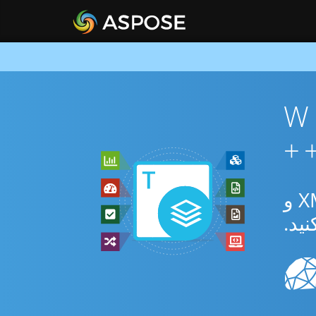
ن WEB To
از برنامه رایگان آنلاین یا C++ SDK برای تبدیل بین WEB و XML و