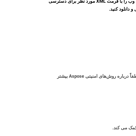
می توانید به راحتی صفحات وب را با فرمت XML مورد نظر برای دسترسی
و دانلود کنید.
البته! Aspose Cloud از سرورهای ابری آمازون EC2 استفاده می کند که امنیت و انعطاف پذیری سرویس را تضمین می کند. لطفاً درباره روش‌های امنیتی Aspose بیشتر