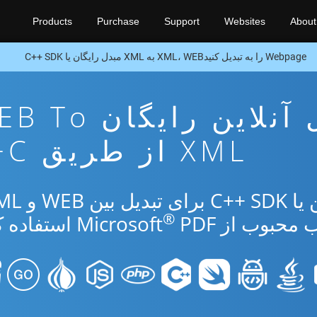
Products
Purchase
Support
Websites
About
Webpage را به تبدیل کنیدXML، WEB به XML مبدل رایگان یا C++ SDK
برنامه تبدیل آنلاین رایگا
XML از طریق C++
®
ب از Microsoft
PDF استفاده کنید.