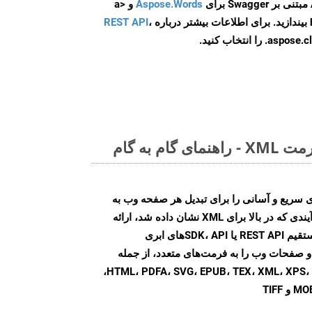
Aspose.Words
و <a
ه
،
REST API
ا انتخاب کنید.
م به گام
Aspose.PD روش‌های سریع و آسانی را برای تبدیل هر صفحه وب به
فرمت‌های فایل مختلف، مشابه فرآیندی که در بالا برای XML نشان داده شد، ارائه
می‌کند. با استفاده از تماس‌های مستقیم REST API یا SDK، API‌های ابری
Aspose.PD تبدیل فایل‌های PDF و صفحات وب را به فرمت‌های متعدد، از جمله
HTML، PDFA، SVG، EPUB، TEX، XML، XPS، XLS، XLSX، PPTX، DOC، DOCX،