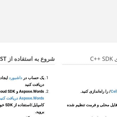
شروع به استفاده از Aspose.Total REST برای WEB to XML کنید
یک حساب در
داشبورد
دریافت کنید
Cel
Aspose.Words و Aspose.Cells Cloud SDK برای کد منبع C++ را از
Aspose.Words دریافت کنید مخازن GitHub
 فایل محلی و فرمت تنظیم شده
کامپایل/استفاده از SDK خودتان یا برای گزینه های دانلود جایگزین به
بروید.