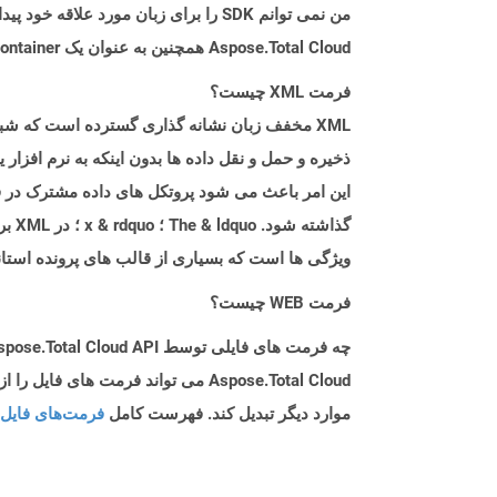
من نمی توانم SDK را برای زبان مورد علاقه خود پیدا کنم. باید چکار کنم؟
Aspose.Total Cloud همچنین به عنوان یک Docker Container در دسترس است. در صورتی که SDK مورد نیاز شما هنوز در دسترس نیست، از آن با cURL استفاده کنید.
فرمت XML چیست؟
ذخیره و حمل و نقل داده ها بدون اینکه به نرم افزا
گذاش
ویژگی ها است که بسیاری از قالب های پرونده استاندارد از آن مانند Open XML ، Libreoffice OpenDocument ، XHTML
فرمت WEB چیست؟
چه فرمت های فایلی توسط Aspose.Total Cloud API پشتیبانی می شود؟
موارد دیگر تبدیل کند. فهرست کامل
فرمت‌های فایل 