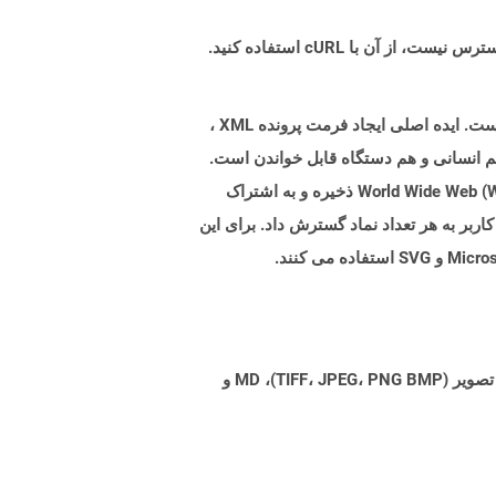
XML مخفف زبان نشانه گذاری گسترده است که شبیه HTML است اما در استفاده از برچسب ها برای تعریف اشیاء متفاوت است. ایده اصلی ایجاد فرمت پرونده XML ،
هم انسانی و هم دستگاه قابل خواندن است.
این امر باعث می شود پروتکل های داده مشترک در قالب اشیاء ذخیره و به اشتراک گذاشته شود و از طریق شبکه مانند World Wide Web (WWW) ذخیره و به اشتراک
ا مطابق با نیاز کاربر به هر تعداد نماد گسترش داد. برای این
Aspose.Total Cloud می تواند فرمت های فایل را از هر خانواده محصول به هر خانواده محصول دیگری به PDF، DOCX، XPS، تصویر (TIFF، JPEG، PNG BMP)، MD و