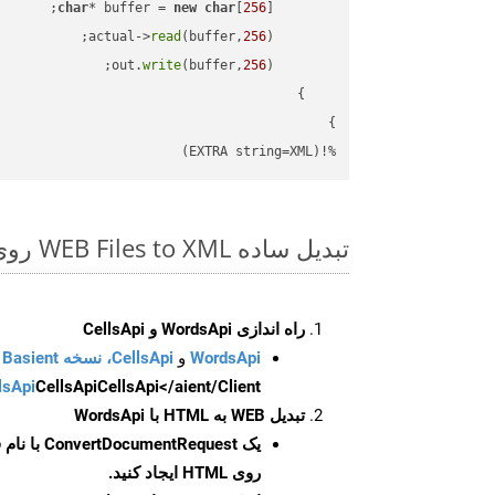
char
* buffer = 
new
char
[
256
read
(buffer,
256
        actual->
write
(buffer,
256
        out.
%!(EXTRA string=XML)
تبدیل ساده WEB Files to XML روی C++ SDK
راه اندازی WordsApi و CellsApi
WordsApi
و
CellsApi، نسخه Basient
CellsApi</aient/Client/ را راه‌اندازی کنید.
CellsApi
lsApi
تبدیل WEB به HTML با WordsApi
یک
ConvertDocumentRequest
با نام
روی HTML ایجاد کنید.