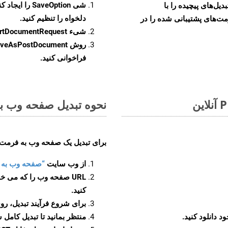
شی
SaveOption
را ایجاد کن
و تبدیل‌های پیچیده را با
دلخواه را تنظیم کنید.
مت‌های پشتیبانی شده را در
شیء
rtDocumentRequest
روش
veAsPostDocument
فراخوانی کنید.
نحوه تبدیل صفحه وب به 
برای تبدیل یک صفحه وب به فرمت POT، مراحل زیر را دنبال کنید
از وب سایت
“صفحه وب به POT”
URL صفحه وب را که می خو
کنید.
برای شروع فرآیند تبدیل، روی
منتظر بمانید تا تبدیل کامل 