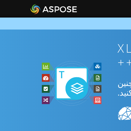
ان XLS To
بدیل بین XLS و POT و همچنین