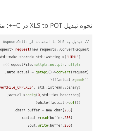
نحوه تبدیل XLS to POT در C++: مثال کد گام به گام
// تبدیل به XLS با استفاده از Aspose.Cells
equest> 
request
(
new
"HTML"
    std::make_shared< std::wstring >(
;

))
nullptr
,
nullptr
,
nullptr
    requestFile,
auto
 actual = 
getApi
()->
convert
(request);

if
(actual->
good
vertFile_CPP.XLS"
, std::istream::binary)
seekg
(
0
    actual->
while
(!actual->
eof
char
* buffer = 
new
char
[
256
read
(buffer,
256
        actual->
write
(buffer,
256
        out.