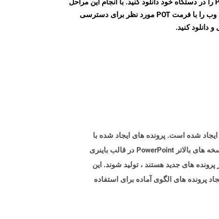
پس از اتمام تبدیل، فایل POT را در دستگاه خود دانلود کنید. با انجام این مراحل
می توانید به راحتی صفحات وب را با فرمت POT مورد نظر برای دسترسی
و دانلود کنید.
رونده هایی با پسوند .pot نشان دهنده فایلهای الگوی پاورپوینت مایکروسافت است که توسط نسخه های پاورپوینت 97-2003 ایجاد شده است. پرونده های ایجاد شده با
این نسخه های Microsoft PowerPoint در مقایسه با موارد ایجاد شده در قالب های فایل OpenXML Opection با استفاده از نسخه های بالاتر PowerPoint در قالب باینری
ز پرونده های جدید هستند ، تولید شوند. این
اد پرونده های الگوی آماده برای استفاده