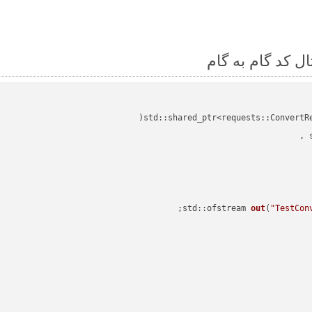
std::shared_ptr<requests::ConvertR
std::ofstream 
out
(
"TestCon