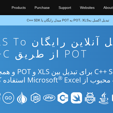
Products
Purchase
Support
Websites
About
تبدیل اکسل بهPOT، XLS به POT مبدل رایگان یا C++ SDK
برنامه تبدیل آنلاین رایگ
POT از طریق C++
از برنامه رایگان آنلاین یا C++ SDK برای ت
®
ب از Microsoft
Excel استفاده کنید.