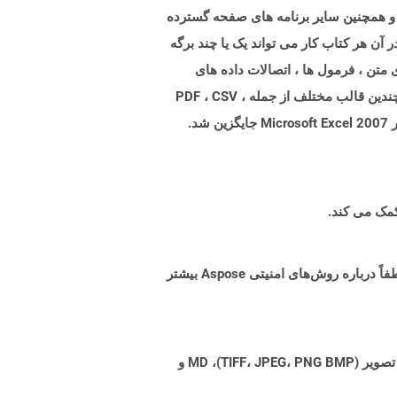
ونده هایی با پسوند XLS نشان دهنده فرمت فایل باینری اکسل است. چنین پرونده هایی را می توان توسط Microsoft Excel و همچنین سایر برنامه های صفحه گسترده
د که در آن هر کتاب کار می تواند یک یا چند برگه
 متن ، فرمول ها ، اتصالات داده های
خارجی ، تصاویر و نمودارها را نشان دهند. برنامه هایی مانند Microsoft Excel به شما امکان می دهد داده های کتاب کار را به چندین قالب مختلف از جمله PDF ، CSV ،
XLSX ، TXT ، HTML ، XPS و چند مورد دیگر صادر کنید. فرمت پرونده XLS با فرمت بازتر و ساختار یافته تر ، XLSX ، با انتشار Microsoft Excel 2007 جایگزین شد.
البته! Aspose Cloud از سرورهای ابری آمازون EC2 استفاده می کند که امنیت و انعطاف پذیری سرویس را تضمین می کند. لطفاً درباره روش‌های امنیتی Aspose بیشتر
Aspose.Total Cloud می تواند فرمت های فایل را از هر خانواده محصول به هر خانواده محصول دیگری به PDF، DOCX، XPS، تصویر (TIFF، JPEG، PNG BMP)، MD و