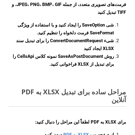
فرمت‌های تصویری متعدد، از جمله JPEG، PNG، BMP، GIF، و
TIFF تبدیل کنید
شی
SaveOption
را ایجاد کنید و با استفاده از ویژگی
SaveFormat
فرمت دلخواه را تنظیم کنید.
شیء
ConvertDocumentRequest
را برای تبدیل سند
XLSX ایجاد کنید
روش
SaveAsPostDocument
نمونه کلاس CellsApi را
برای تبدیل از XLSX فراخوانی کنید.
مراحل ساده برای تبدیل XLSX به PDF
آنلاین
برای
XLSX به PDF
لطفاً این مراحل را دنبال کنید:
از صفحه وب
XLSX به PDF
دیدن کنید.