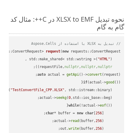
نحوه تبدیل XLSX to EMF در C++: مثال کد
گام به گام
// تبدیل به XLSX با استفاده از Aspose.Cells
ests::ConvertRequest> 
request
(
new
"HTML"
    std::make_shared< std::wstring >(
;

))
nullptr
,
nullptr
,
nullptr
    requestFile,
auto
 actual = 
getApi
()->
convert
(request);

if
(actual->
good
 
out
(
"TestConvertFile_CPP.XLSX"
, std::istream::binary)
seekg
(
0
    actual->
while
(!actual->
eof
char
* buffer = 
new
char
[
256
read
(buffer,
256
        actual->
write
(buffer,
256
        out.