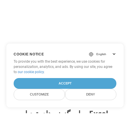
COOKIE NOTICE
To provide you with the best experience, we use cookies for
personalization, analytics, and ads. By using our site, you agree
to
our cookie policy
.
ACCEPT
CUSTOMIZE
DENY
سایر گزینه های تبدیل Excel
XLSX را به DOC تبدیل کنید