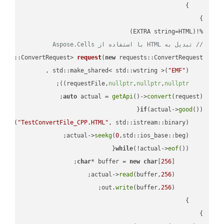
%!(EXTRA string=HTML)

// تبدیل به HTML با استفاده از Aspose.Cells
ests::ConvertRequest> 
request
(
new
"EMF"
    std::make_shared< std::wstring >(
;

))
nullptr
,
nullptr
,
nullptr
    requestFile,
auto
 actual = 
getApi
()->
convert
(request);

if
(actual->
good
 
out
(
"TestConvertFile_CPP.HTML"
, std::istream::binary)
seekg
(
0
    actual->
while
(!actual->
eof
char
* buffer = 
new
char
[
256
read
(buffer,
256
        actual->
write
(buffer,
256
        out.